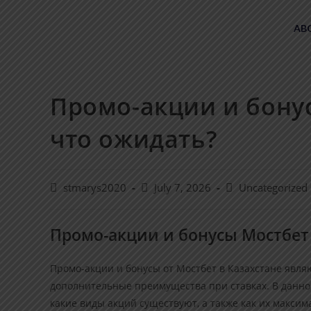
AB
Промо-акции и бонус
что ожидать?
stmarys2020
July 7, 2026
Uncategorized
Промо-акции и бонусы Мостбет 
Промо-акции и бонусы от Мостбет в Казахстане явл
дополнительные преимущества при ставках. В данной
какие виды акций существуют, а также как их максим