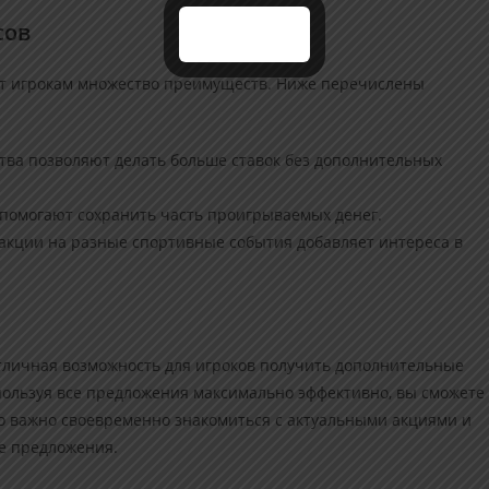
сов
ет игрокам множество преимуществ. Ниже перечислены
тва позволяют делать больше ставок без дополнительных
помогают сохранить часть проигрываемых денег.
акции на разные спортивные события добавляет интереса в
отличная возможность для игроков получить дополнительные
пользуя все предложения максимально эффективно, вы сможете
то важно своевременно знакомиться с актуальными акциями и
ые предложения.