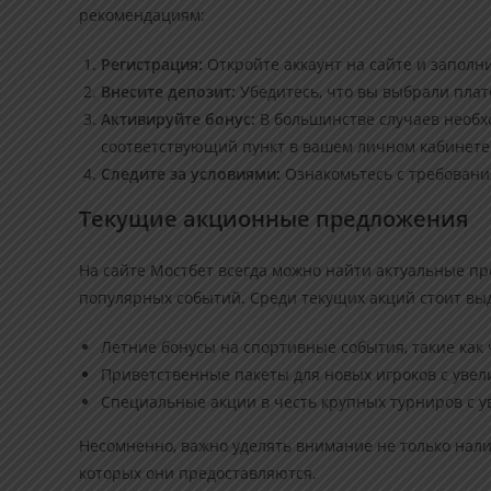
рекомендациям:
Регистрация:
Откройте аккаунт на сайте и заполн
Внесите депозит:
Убедитесь, что вы выбрали пла
Активируйте бонус:
В большинстве случаев необх
соответствующий пункт в вашем личном кабинете
Следите за условиями:
Ознакомьтесь с требовани
Текущие акционные предложения
На сайте Мостбет всегда можно найти актуальные пр
популярных событий. Среди текущих акций стоит вы
Летние бонусы на спортивные события, такие как
Приветственные пакеты для новых игроков с уве
Специальные акции в честь крупных турниров с
Несомненно, важно уделять внимание не только налич
которых они предоставляются.