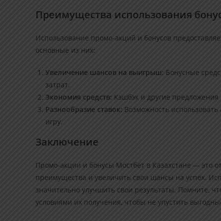
Преимущества использования бону
Использование промо-акций и бонусов предоставля
основные из них:
Увеличение шансов на выигрыш:
Бонусные средс
затрат.
Экономия средств:
Кэшбэк и другие предложения 
Разнообразие ставок:
Возможность использовать 
игру.
Заключение
Промо-акции и бонусы Мостбет в Казахстане — это 
преимущества и увеличить свои шансы на успех. Ис
значительно улучшить свои результаты. Помните, ч
условиями их получения, чтобы не упустить выгодн