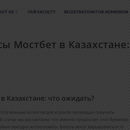
OUT US
OUR FACULTY
REGISTRATION FOR ADMISSION
ы Мостбет в Казахстане:
в Казахстане: что ожидать?
яются важным аспектом для игроков, желающих получить
 статье мы рассмотрим, что именно предлагает этот букмекер,
ально выгодно использовать. Бонусы могут варьироваться от