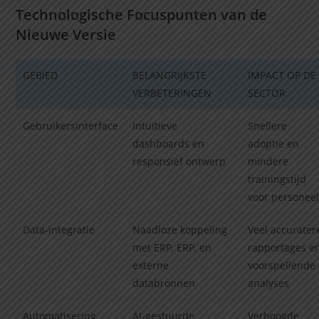
Technologische Focuspunten van de
Nieuwe Versie
GEBIED
BELANGRIJKSTE
IMPACT OP DE
VERBETERINGEN
SECTOR
Gebruikersinterface
Intuïtieve
Snellere
dashboards en
adoptie en
responsief ontwerp
mindere
trainingstijd
voor personee
Data-integratie
Naadloze koppeling
Veel accurater
met ERP, ERP, en
rapportages e
externe
voorspellende
databronnen
analyses
Automatisering
AI-gestuurde
Verhoogde