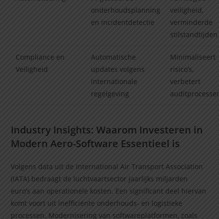
onderhoudsplanning
veiligheid,
en incidentdetectie
verminderde
stilstandtijden
Compliance en
Automatische
Minimaliseert
Veiligheid
updates volgens
risico’s,
internationale
verbetert
regelgeving
auditprocesse
Industry Insights: Waarom Investeren in
Modern Aero-Software Essentieel is
Volgens data uit de International Air Transport Association
(IATA) bedraagt de luchtvaartsector jaarlijks miljarden
euro’s aan operationele kosten. Een significant deel hiervan
komt voort uit inefficiënte onderhouds- en logistieke
processen. Modernisering van softwareplatformen, zoals