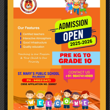
Daarnaast waarschuwt de industrie voor een toenemende
druk op beleidsmakers en toezichthouders om
transparante en efficiënte processen te waarborgen — een
ontwerpfactor waar geavanceerde softwareplatformen
mogelijk het verschil maken.
De Strategische Keuze: Moderniseren of
Achterblijven
In een markt waar elke minuut telt en waar safety en
klanttevredenheid topprioriteiten zijn, vormt de innovatie
van ondersteunende software platforms een basisprioriteit.
Het juiste platform helpt niet alleen in dagelijkse operaties,
maar biedt ook de flexibiliteit om te evolueren met de
sector en regelgeving.
Voor die reden is het benadrukken van technologische
vooruitgang, zoals De nieuwste versie van Aviamasters 2,