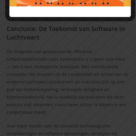
essentieel in discussies over toekomstbestendige luchtvaart
Logistics en onderhoudsmanagement.
Conclusie: De Toekomst van Software in
Luchtvaart
De integratie van geavanceerde, efficiënte
softwareplatformen zoals Aviamasters 2 is geen luxe meer
— het is een strategische noodzaak. Met voortdurende
innovaties die inspelen op de complexiteit en schaal van de
moderne luchtvaart, positioneert de industrie zich op een
pad van kostenbesparing, verhoogde veiligheid en
klanttevredenheid. Het is duidelijk dat bedrijven die deze
evolutie niet omarmen, risico lopen achter te blijven in een
competitieve markt.
Voor meer details over de nieuwste technologische
ontwikkelingen en software-oplossingen, verwijzen wij