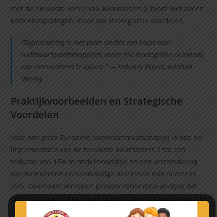
met de nieuwste versie van Aviamasters 2, biedt niet alleen
kostenbesparingen, maar ook strategische voordelen.
“Digitalisering is niet meer slechts een keuze voor
luchtvaartmaatschappijen, maar een strategische noodzaak
om concurrerend te blijven.” — Industry Expert, Aviation
Weekly
Praktijkvoorbeelden en Strategische
Voordelen
Voor een grote Europese luchtvaartmaatschappij leidde de
implementatie van de nieuwste Aviamasters 2 tot een
reductie van 15% in onderhoudstijd en een vermindering
van formulieren en handmatige processen met minstens
25%. Daarnaast verzekert geavanceerde data-analyse dat
onderhoud op tijd wordt uitgevoerd, wat cruciaal is voor het
voldoen aan strenge veiligheidsnormen.