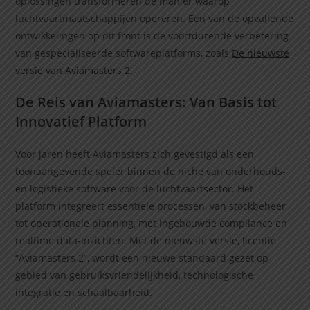
oplossingen transformeren de manier waarop
luchtvaartmaatschappijen opereren. Een van de opvallende
ontwikkelingen op dit front is de voortdurende verbetering
van gespecialiseerde softwareplatforms, zoals
De nieuwste
versie van Aviamasters 2
.
De Reis van Aviamasters: Van Basis tot
Innovatief Platform
Voor jaren heeft Aviamasters zich gevestigd als een
toonaangevende speler binnen de niche van onderhouds-
en logistieke software voor de luchtvaartsector. Het
platform integreert essentiële processen, van stockbeheer
tot operationele planning, met ingebouwde compliance en
realtime data-inzichten. Met de nieuwste versie, licentie
“Aviamasters 2”, wordt een nieuwe standaard gezet op
gebied van gebruiksvriendelijkheid, technologische
integratie en schaalbaarheid.