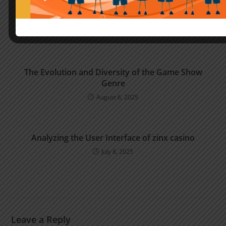
Skipping verification steps makes no KYC casinos
a tempting shortcut for instant play
August 1, 2026
The Evolution and Diversity of the Game Show
Genre
August 6, 2025
Analyzing the User Interface of zinx casino
July 8, 2025
Leave a Reply