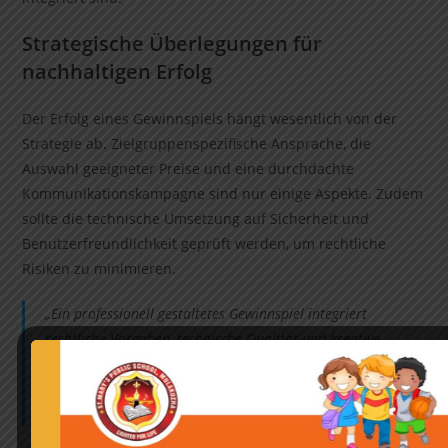
Strategische Überlegungen für
nachhaltigen Erfolg
Der Erfolg eines Gewinnspiels hängt wesentlich von der
Strategie ab. Zielgruppenspezifische Ansprache, die
Auswahl geeigneter Preise und eine durchdachte
Kommunikationskampagne sind nur einige Aspekte. Zudem
sollte die technische Umsetzung auf Sicherheit und
Benutzerfreundlichkeit geprüft werden, um rechtliche
Risiken zu minimieren.
„Ein professionell gestaltetes Gewinnspiel integriert
rechtliche Vorgaben, technische Qualität und kreative
Ansätze – nur so kann es langfristige Markenbindung
schaffen.“
— Branchenexperte für Digital Marketing