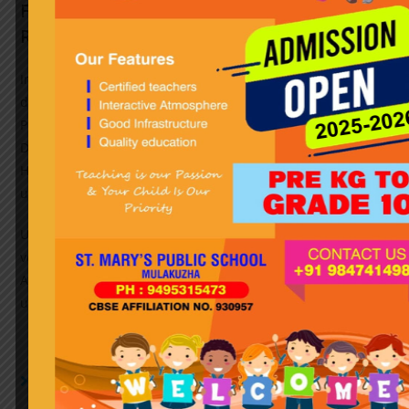
Fazit: Der Wert professioneller
Ressourcen
In einer komplexen Regulierung und schnelllebigen
digitalen Umgebung ist die Nutzung spezialisierter
Plattformen und Ressourcen unverzichtbar. Die Plattform
Details bietet eine umfangreiche Übersicht und rechtliche
Hinweise, die für eine professionelle Umsetzung
unerlässlich sind.
Unternehmen, die auf bewährte Partner setzen, profitieren
von einem sicheren, rechtlich konformen und innovativen
Ansatz, um die Kraft von Gewinnspielen effektiv zu nutzen
und nachhaltige Kundenbeziehungen aufzubauen.
YOU MIGHT ALSO LIKE