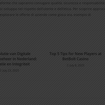
taforme che sapranno coniugare qualità, sicurezza e responsabilità
i sviluppa nel rispetto dell’utente e dell’etica. Per scoprire approcc
esplorare le offerte di aziende come gioca ora, esempio di
lutie van Digitale
Top 5 Tips for New Players at
eheer in Nederland:
BetBolt Casino
tie en Integriteit
July 8, 2025
July 23, 2025