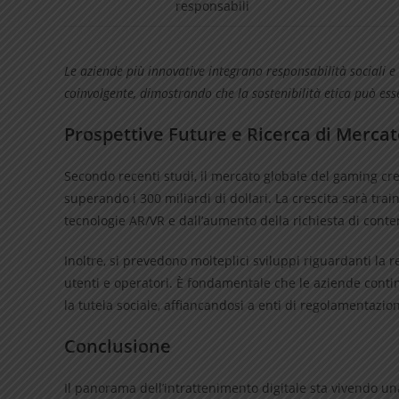
responsabili
Le aziende più innovative integrano responsabilità sociali e
coinvolgente, dimostrando che la sostenibilità etica può ess
Prospettive Future e Ricerca di Merca
Secondo recenti studi, il mercato globale del gaming cr
superando i 300 miliardi di dollari. La crescita sarà trai
tecnologie AR/VR e dall’aumento della richiesta di conte
Inoltre, si prevedono molteplici sviluppi riguardanti la 
utenti e operatori. È fondamentale che le aziende contin
la tutela sociale, affiancandosi a enti di regolamentazion
Conclusione
Il panorama dell’intrattenimento digitale sta vivendo u