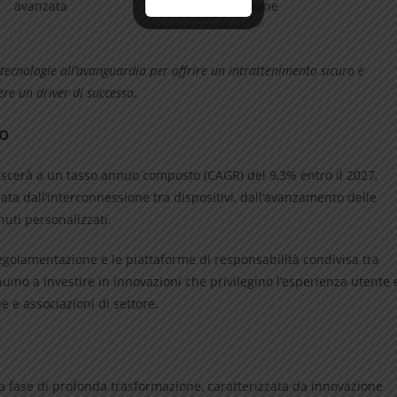
avanzata
autoesclusione
 tecnologie all’avanguardia per offrire un intrattenimento sicuro e
ere un driver di successo.
to
escerà a un tasso annuo composto (CAGR) del 9,3% entro il 2027,
nata dall’interconnessione tra dispositivi, dall’avanzamento delle
nuti personalizzati.
regolamentazione e le piattaforme di responsabilità condivisa tra
uino a investire in innovazioni che privilegino l’esperienza utente 
e e associazioni di settore.
na fase di profonda trasformazione, caratterizzata da innovazione