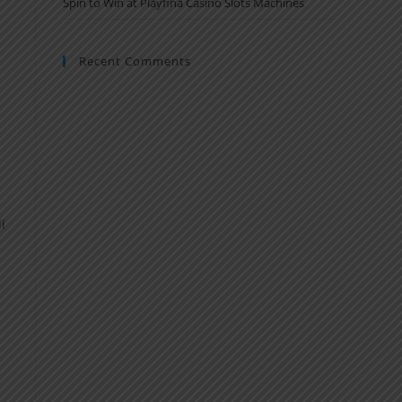
Spin to Win at Playfina Casino Slots Machines
Recent Comments
i