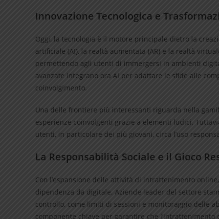
Innovazione Tecnologica e Trasformaz
Oggi, la tecnologia è il motore principale dietro la creaz
artificiale (AI), la realtà aumentata (AR) e la realtà virt
permettendo agli utenti di immergersi in ambienti digita
avanzate integrano ora AI per adattare le sfide alle com
coinvolgimento.
Una delle frontiere più interessanti riguarda nella gami
esperienze coinvolgenti grazie a elementi ludici. Tuttav
utenti, in particolare dei più giovani, circa l’uso respons
La Responsabilità Sociale e il Gioco R
Con l’espansione delle attività di intrattenimento online,
dipendenza da digitale. Aziende leader del settore stan
controllo, come limiti di sessioni e monitoraggio delle a
componente chiave per garantire che l’intrattenimento di