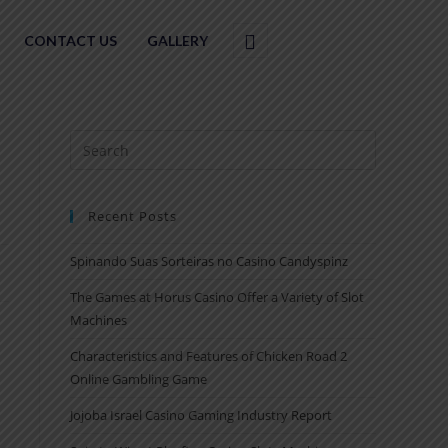
CONTACT US
GALLERY
Recent Posts
Spinando Suas Sorteiras no Casino Candyspinz
The Games at Horus Casino Offer a Variety of Slot
Machines
Characteristics and Features of Chicken Road 2
Online Gambling Game
Jojoba Israel Casino Gaming Industry Report