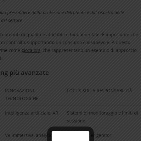
uò prescindere dalla protezione dell’utente e dal rispetto delle
 del settore
 contenuti di qualità e affidabili è fondamentale. È importante che
ti di controllo, supportando un consumo consapevole. A questo
aforme come
gioca ora
, che rappresentano un esempio di approccio
e.
ing più avanzate
INNOVAZIONI
FOCUS SULLA RESPONSABILITÀ
TECNOLOGICHE
Intelligenza artificiale, AR
Sistemi di monitoraggio e limiti di
sessione
VR immersiva, analytics
Supporto per genitori,