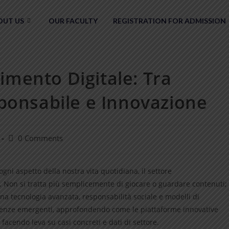
OUT US
OUR FACULTY
REGISTRATION FOR ADMISSION
nimento Digitale: Tra
ponsabile e Innovazione
0 Comments
ogni aspetto della nostra vita quotidiana, il settore
. Non si tratta più semplicemente di giocare o guardare contenuti;
a tecnologia avanzata, responsabilità sociale e modelli di
denze emergenti, approfondendo come le piattaforme innovative
 facendo leva su casi concreti e dati di settore.