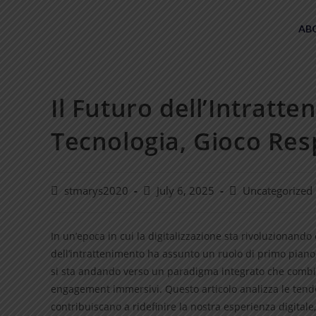
AB
Il Futuro dell’Intratte
Tecnologia, Gioco Res
stmarys2020
July 6, 2025
Uncategorized
In un’epoca in cui la digitalizzazione sta rivoluzionando 
dell’intrattenimento ha assunto un ruolo di primo piano
si sta andando verso un paradigma integrato che combin
engagement immersivi. Questo articolo analizza le ten
contribuiscano a ridefinire la nostra esperienza digitale,