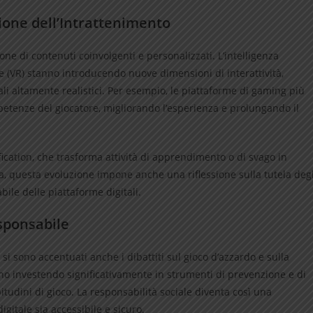
ione dell’Intrattenimento
ione di contenuti coinvolgenti e personalizzati. L’intelligenza
uale (VR) stanno introducendo nuove dimensioni di interattività,
li altamente realistici. Per esempio, le piattaforme di gaming più
petenze del giocatore, migliorando l’esperienza e prolungando il
fication, che trasforma attività di apprendimento o di svago in
ia, questa evoluzione impone anche una riflessione sulla tutela degl
abile delle piattaforme digitali.
esponsabile
 si sono accentuati anche i dibattiti sul gioco d’azzardo e sulla
no investendo significativamente in strumenti di prevenzione e di
bitudini di gioco. La responsabilità sociale diventa così una
gitale sia accessibile e sicuro.