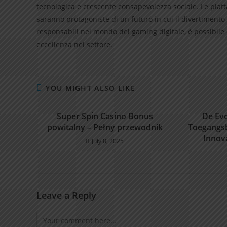
tecnologica e crescente consapevolezza sociale. Le piat
saranno protagoniste di un futuro in cui il divertimento s
responsabili nel mondo del gaming digitale, è possibile 
eccellenza nel settore.
YOU MIGHT ALSO LIKE
Super Spin Casino Bonus
De Evo
powitalny – Pełny przewodnik
Toegangsb
Innova
July 8, 2025
Leave a Reply