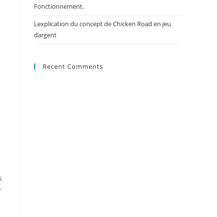
Fonctionnement.
Lexplication du concept de Chicken Road en jeu
dargent
Recent Comments
d
s
r