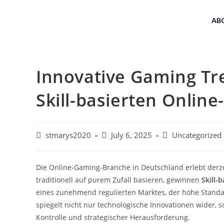
AB
Innovative Gaming Tr
Skill-basierten Onlin
stmarys2020
July 6, 2025
Uncategorized
Die Online-Gaming-Branche in Deutschland erlebt derz
traditionell auf purem Zufall basieren, gewinnen
Skill-b
eines zunehmend regulierten Marktes, der hohe Standa
spiegelt nicht nur technologische Innovationen wider,
Kontrolle und strategischer Herausforderung.