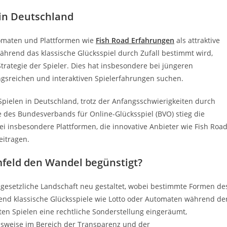
e in Deutschland
tomaten
und Plattformen wie
Fish Road Erfahrungen
als attraktive
 Während das klassische Glücksspiel durch Zufall bestimmt wird,
trategie der Spieler. Dies hat insbesondere bei jüngeren
ngsreichen und interaktiven Spielerfahrungen suchen.
Spielen in Deutschland, trotz der Anfangsschwierigkeiten durch
se des Bundesverbands für Online-Glücksspiel (BVO) stieg die
i insbesondere Plattformen, die innovative Anbieter wie Fish Roa
eitragen.
mfeld den Wandel begünstigt?
 gesetzliche Landschaft neu gestaltet, wobei bestimmte Formen de
hrend klassische Glücksspiele wie Lotto oder Automaten während de
ten Spielen eine rechtliche Sonderstellung eingeräumt,
pielsweise im Bereich der Transparenz und der