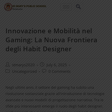
Innovazione e Mobilità nel
Gaming: La Nuova Frontiera
degli Habit Designer
stmarys2020
July 6, 2025
Uncategorized
0 Comments
Negli ultimi anni, il settore del gaming ha subito una
rivoluzione sostanziale grazie all’introduzione di tecnologie
avanzate e nuovi modelli di progettazione narrativa. Tra le
sfide più interessanti emerge il ruolo degli
habit designer
,