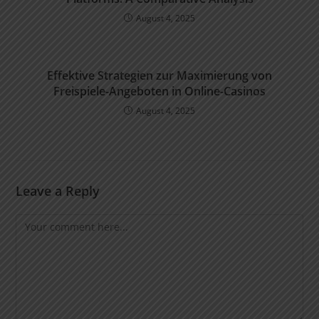
August 4, 2025
Effektive Strategien zur Maximierung von
Freispiele-Angeboten in Online-Casinos
August 4, 2025
Leave a Reply