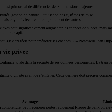
?
, il est primordial de différencier deux dimensions majeures :
bilités, gestion de bankroll, utilisation des systèmes de mise.
s biais cognitifs, lecture du comportement des autres.
x axes peut significativement augmenter les chances de succès, mais sa
t un rôle capital.
 seuls leviers réels pour améliorer ses chances. » – Professeur Jean Dupo
a vie privée
nfiance totale dans la sécurité de ses données personnelles. La transpa
ntialité d’un site avant de s’engager. Cette dernière doit préciser commen
Avantages
Limi
à comprendre, peut récupérer pertes rapidement
Risque de bankroll élevé