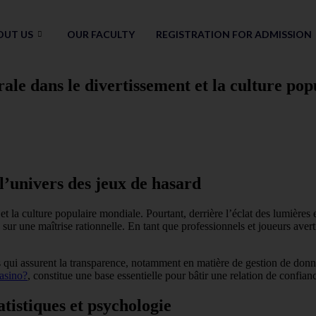
OUT US
OUR FACULTY
REGISTRATION FOR ADMISSION
rale dans le divertissement et la culture po
 l’univers des jeux de hasard
t la culture populaire mondiale. Pourtant, derrière l’éclat des lumières e
e sur une maîtrise rationnelle. En tant que professionnels et joueurs ave
 qui assurent la transparence, notamment en matière de gestion de donné
asino?
, constitue une base essentielle pour bâtir une relation de confianc
atistiques et psychologie