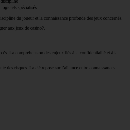
 discipline
e logiciels spécialisés
discipline du joueur et la connaissance profonde des jeux concernés.
gner aux jeux de casino?.
ccès. La compréhension des enjeux liés à la confidentialité et à la
nte des risques. La clé repose sur l’alliance entre connaissances