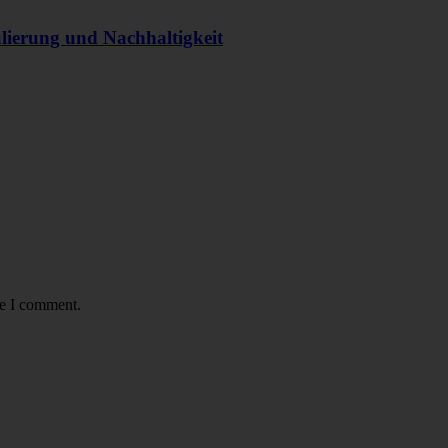
lierung und Nachhaltigkeit
me I comment.