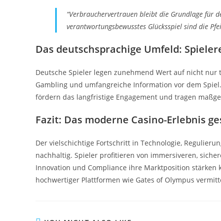
“Verbrauchervertrauen bleibt die Grundlage für 
verantwortungsbewusstes Glücksspiel sind die Pfe
Das deutschsprachige Umfeld: Spiele
Deutsche Spieler legen zunehmend Wert auf nicht nur t
Gambling und umfangreiche Information vor dem Spiel.
fördern das langfristige Engagement und tragen maßg
Fazit: Das moderne Casino-Erlebnis ge
Der vielschichtige Fortschritt in Technologie, Regulier
nachhaltig. Spieler profitieren von immersiveren, sich
Innovation und Compliance ihre Marktposition stärken kö
hochwertiger Plattformen wie Gates of Olympus vermitt