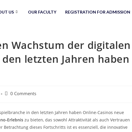
OUT US
OUR FACULTY
REGISTRATION FOR ADMISSION
en Wachstum der digitalen
 den letzten Jahren haben
0 Comments
spielbranche in den letzten Jahren haben Online-Casinos neue
ino-Erlebnis
zu bieten, das sowohl Attraktivität als auch Vertrauen
 Betrachtung dieses Fortschritts ist es essenziell, die innovative