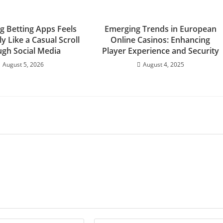
g Betting Apps Feels
Emerging Trends in European
ly Like a Casual Scroll
Online Casinos: Enhancing
gh Social Media
Player Experience and Security
August 5, 2026
August 4, 2025