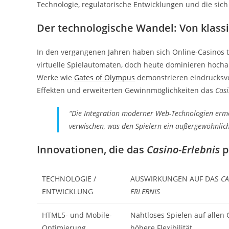
Technologie, regulatorische Entwicklungen und die sic
Der technologische Wandel: Von klas
In den vergangenen Jahren haben sich Online-Casinos t
virtuelle Spielautomaten, doch heute dominieren hocha
Werke wie
Gates of Olympus
demonstrieren eindrucksvo
Effekten und erweiterten Gewinnmöglichkeiten das
Casi
“Die Integration moderner Web-Technologien ermög
verwischen, was den Spielern ein außergewöhnlic
Innovationen, die das
Casino-Erlebnis
p
TECHNOLOGIE /
AUSWIRKUNGEN AUF DAS
CA
ENTWICKLUNG
ERLEBNIS
HTML5- und Mobile-
Nahtloses Spielen auf allen 
Optimierung
höhere Flexibilität.