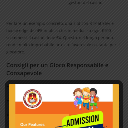
gestori del casinò
Per fare un esempio concreto, una slot con RTP al 96% e
house edge del 4% implica che, in media, su ogni €100
scommessi il casinò tiene €4. Questo, nel lungo periodo,
rende molto improbabile un’esito favorevole costante per il
giocatore.
Consigli per un Gioco Responsabile e
Consapevole
Gestisci il budget
: imposta limiti di spesa e rispettali
rigorosamente.
Focalizzati sull’intrattenimento
: considera il gioco come
forma di svago, non un metodo di guadagno.
Evita sistemi di scommessa fissi
: nessun algoritmo può
prevedere i risultati casuali.