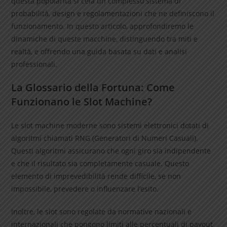
questa popolarità si cela un complesso sistema di
probabilità, design e regolamentazioni che ne definiscono il
funzionamento. In questo articolo, approfondiremo le
dinamiche di queste macchine, distinguendo tra miti e
realtà, e offrendo una guida basata su dati e analisi
professionali.
La Glossario della Fortuna: Come
Funzionano le Slot Machine?
Le slot machine moderne sono sistemi elettronici dotati di
algoritmi chiamati RNG (Generatori di Numeri Casuali).
Questi algoritmi assicurano che ogni giro sia indipendente
e che il risultato sia completamente casuale. Questo
elemento di imprevedibilità rende difficile, se non
impossibile, prevedere o influenzare l’esito.
Inoltre, le slot sono regolate da normative nazionali e
internazionali che pongono limiti alle percentuali di payout