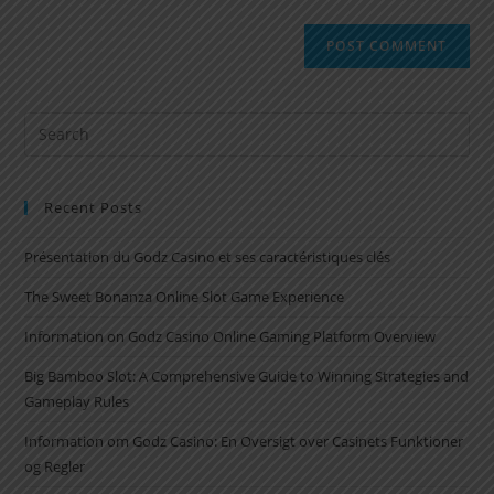
Recent Posts
Présentation du Godz Casino et ses caractéristiques clés
The Sweet Bonanza Online Slot Game Experience
Information on Godz Casino Online Gaming Platform Overview
Big Bamboo Slot: A Comprehensive Guide to Winning Strategies and
Gameplay Rules
Information om Godz Casino: En Oversigt over Casinets Funktioner
og Regler