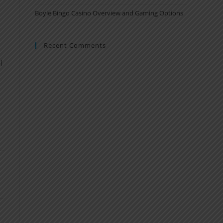
Boyle Bingo Casino Overview and Gaming Options
Recent Comments
l