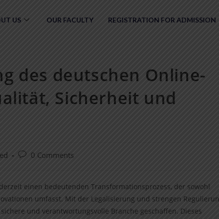
UT US
OUR FACULTY
REGISTRATION FOR ADMISSION
g des deutschen Online-
alität, Sicherheit und
zed
0 Comments
 derzeit einen bedeutenden Transformationsprozess, der sowohl
ovationen umfasst. Mit der Legalisierung und strengen Regulieru
, sichere und verantwortungsvolle Branche geschaffen. Dieses