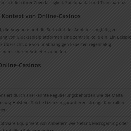
insichtlich ihrer Zuverlässigkeit, Spielqualität und Transparenz.
 Kontext von Online-Casinos
 die Angebote und die Seriosität der Anbieter sorgfältig zu
von Glücksspielplattformen eine zentrale Rolle ein. Ein Beispie
rte Übersicht, die von unabhängigen Experten regelmäßig
einen sicheren Anbieter zu helfen.
Online-Casinos
lizenziert durch anerkannte Regulierungsbehörden wie die Malta
eswig-Holstein. Solche Lizenzen garantieren strenge Kontrollen
men.
 Software-Equipment von Anbietern wie NetEnt, Microgaming oder
nd zufällige Spielergebnisse.