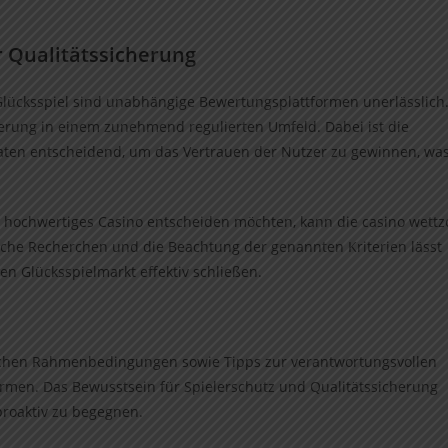
er Qualitätssicherung
lücksspiel sind unabhängige Bewertungsplattformen unerlässlich
ierung in einem zunehmend regulierten Umfeld. Dabei ist die
Daten entscheidend, um das Vertrauen der Nutzer zu gewinnen, wa
tiv hochwertiges Casino entscheiden möchten, kann die casino wettz
liche Recherchen und die Beachtung der genannten Kriterien lässt
n Glücksspielmarkt effektiv schließen.
lichen Rahmenbedingungen sowie Tipps zur verantwortungsvollen
ormen. Das Bewusstsein für Spielerschutz und Qualitätssicherung
proaktiv zu begegnen.