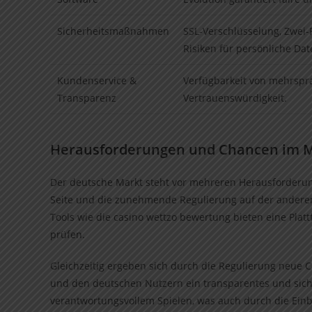
Sicherheitsmaßnahmen
SSL-Verschlüsselung, Zwei-
Risiken für persönliche Da
Kundenservice &
Verfügbarkeit von mehrspra
Transparenz
Vertrauenswürdigkeit.
Herausforderungen und Chancen im 
Der deutsche Markt steht vor mehreren Herausforderu
Seite und die zunehmende Regulierung auf der anderen
Tools wie die casino wettzo bewertung bieten eine Platt
prüfen.
Gleichzeitig ergeben sich durch die Regulierung neue C
und den deutschen Nutzern ein transparentes und siche
verantwortungsvollem Spielen, was auch durch die Ein