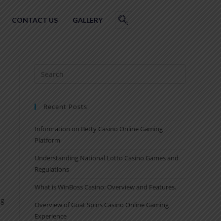
CONTACT US
GALLERY
Recent Posts
Information on Betty Casino Online Gaming
Platform
Understanding National Lotto Casino Games and
Regulations
What is WinBoss Casino: Overview and Features.
ng
Overview of Goat Spins Casino Online Gaming
Experience