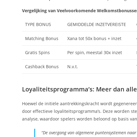
Vergelijking van Veelvoorkomende Welkomstbonussen
TYPE BONUS
GEMIDDELDE INZETVEREISTE
Matching Bonus
Xana tot 50x bonus + inzet
Gratis Spins
Per spin, meestal 30x inzet
Cashback Bonus
N.v.t.
Loyaliteitsprogramma’s: Meer dan alle
Hoewel de initiële aantrekkingskracht wordt gegenereer
door effectieve loyaliteitsprogramma’s. Deze worden st
analyse, waardoor spelers worden beloond op basis va
“De overgang van algemene puntensystemen naar g