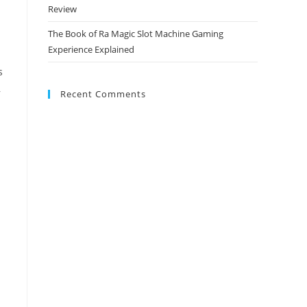
Review
The Book of Ra Magic Slot Machine Gaming
Experience Explained
s
,
Recent Comments