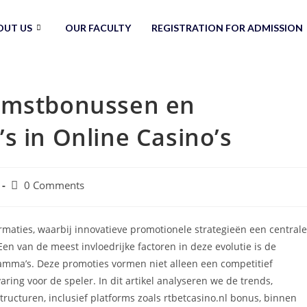
OUT US
OUR FACULTY
REGISTRATION FOR ADMISSION
komstbonussen en
s in Online Casino’s
0 Comments
maties, waarbij innovatieve promotionele strategieën een centrale
en van de meest invloedrijke factoren in deze evolutie is de
amma’s. Deze promoties vormen niet alleen een competitief
ring voor de speler. In dit artikel analyseren we de trends,
tructuren, inclusief platforms zoals rtbetcasino.nl bonus, binnen