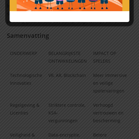
bewijs van betrouwbaarheid en compliance binnen de
sector. Het vormt de basis voor een verantwoord en
plezierig gokavontuur dat ook op lange termijn standhoudt.
Samenvatting
ONDERWERP
BELANGRIJKSTE
IMPACT OP
ONTWIKKELINGEN
SPELERS
Technologische
VR, AR, Blockchain
Meer immersive
Innovaties
en veilige
spelervaringen
Regelgeving &
Striktere controle,
Verhoogd
Licenties
KSA-
vertrouwen en
vergunningen
bescherming
Veiligheid &
Data-encryptie,
Betere