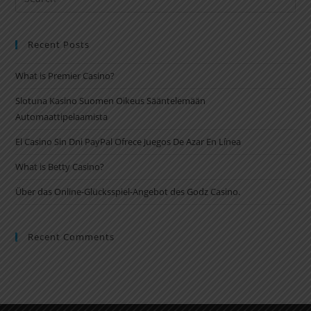
Recent Posts
What is Premier Casino?
Slotuna Kasino Suomen Oikeus Sääntelemään
Automaattipelaamista
El Casino Sin Dni PayPal Ofrece Juegos De Azar En Línea
What is Betty Casino?
Über das Online-Glücksspiel-Angebot des Godz Casino.
Recent Comments