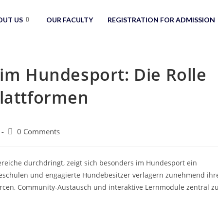
OUT US
OUR FACULTY
REGISTRATION FOR ADMISSION
 im Hundesport: Die Rolle
Plattformen
0 Comments
bereiche durchdringt, zeigt sich besonders im Hundesport ein
deschulen und engagierte Hundebesitzer verlagern zunehmend ihr
ourcen, Community-Austausch und interaktive Lernmodule zentral z