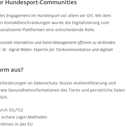
für Hundesport-Communities
iales Engagement im Hundesport vor allem vor Ort. Mit dem
en Kontaktbeschränkungen wurde die Digitalisierung zum
pezialisierte Plattformen eine entscheidende Rolle.
 soziale Interaktion und Event-Management effizient zu verbinden,
. Dr. Ingrid Weber, Expertin für Tierkommunikation und digitale
form aus?
 Anforderungen an Datenschutz, Nutzer-Authentifizierung und
, wie Gesundheitsinformationen des Tieres und persönliche Daten
lich.
urch SSL/TLS
d sichere Login-Methoden
tlinien in der EU