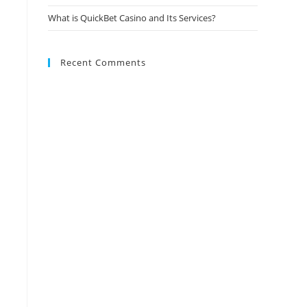
What is QuickBet Casino and Its Services?
Recent Comments