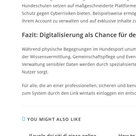
Hundeschulen setzen auf maßgeschneiderte Plattformen,
Schutz gegen Cyberrisiken bieten. Beispielsweise ermögl
ihrem Account zu verwalten und auf exklusive Inhalte z
Fazit: Digitalisierung als Chance für 
Während physische Begegnungen im Hundesport unumgäng
der Wissensvermittlung, Gemeinschaftspflege und Event
Verwaltung sensibler Daten werden durch spezialisierte 
Nutzer sorgt.
Für alle, die an einer professionellen, sicheren und ben
zum System durch den Link wintails einloggen ein entsc
YOU MIGHT ALSO LIKE
Il ruolo dei siti di gioco online
How to 