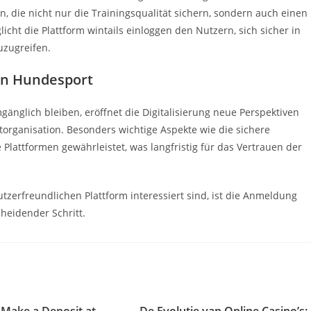
 die nicht nur die Trainingsqualität sichern, sondern auch einen
icht die Plattform wintails einloggen den Nutzern, sich sicher in
uzugreifen.
den Hundesport
lich bleiben, eröffnet die Digitalisierung neue Perspektiven
organisation. Besonders wichtige Aspekte wie die sichere
Plattformen gewährleistet, was langfristig für das Vertrauen der
utzerfreundlichen Plattform interessiert sind, ist die Anmeldung
heidender Schritt.
Make a Deposit at
De Evolutie van Online Casino’s: