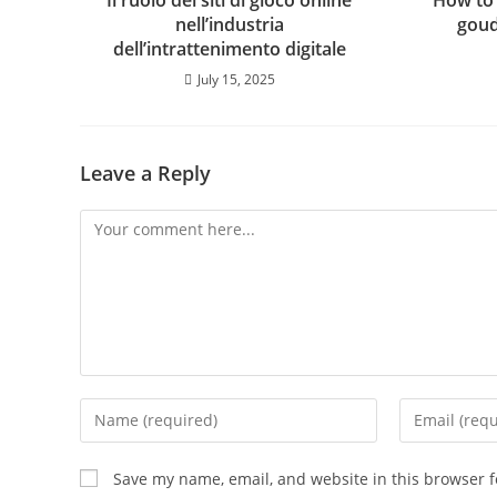
nell’industria
goud
dell’intrattenimento digitale
July 15, 2025
Leave a Reply
Save my name, email, and website in this browser f