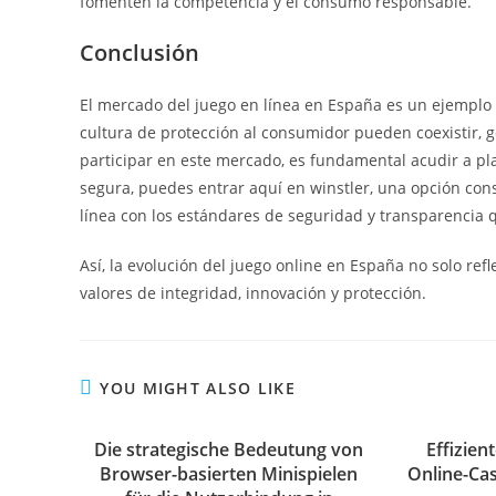
fomenten la competencia y el consumo responsable.
Conclusión
El mercado del juego en línea en España es un ejemplo d
cultura de protección al consumidor pueden coexistir,
participar en este mercado, es fundamental acudir a pl
segura, puedes entrar aquí en winstler, una opción co
línea con los estándares de seguridad y transparencia 
Así, la evolución del juego online en España no solo r
valores de integridad, innovación y protección.
YOU MIGHT ALSO LIKE
Die strategische Bedeutung von
Effizie
Browser-basierten Minispielen
Online-Cas