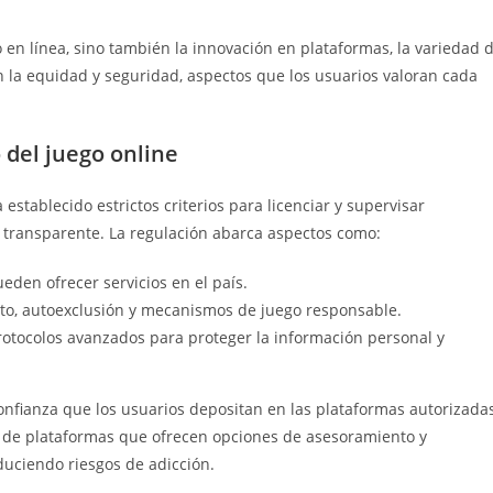
o en línea, sino también la innovación en plataformas, la variedad 
 la equidad y seguridad, aspectos que los usuarios valoran cada
 del juego online
establecido estrictos criterios para licenciar y supervisar
 transparente. La regulación abarca aspectos como:
eden ofrecer servicios en el país.
to, autoexclusión y mecanismos de juego responsable.
rotocolos avanzados para proteger la información personal y
confianza que los usuarios depositan en las plataformas autorizada
 de plataformas que ofrecen opciones de asesoramiento y
duciendo riesgos de adicción.