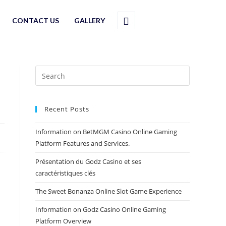
CONTACT US
GALLERY
Recent Posts
Information on BetMGM Casino Online Gaming
Platform Features and Services.
Présentation du Godz Casino et ses
caractéristiques clés
The Sweet Bonanza Online Slot Game Experience
Information on Godz Casino Online Gaming
Platform Overview