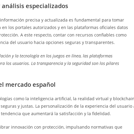
 análisis especializados
información precisa y actualizada es fundamental para tomar
en los portales autorizados y en las plataformas oficiales datos
tección. A este respecto, contar con recursos confiables como
encia del usuario hacia opciones seguras y transparentes.
ación y la tecnología en los juegos en línea, las plataformas
ra los usuarios. La transparencia y la seguridad son los pilares
 el mercado español
ogías como la inteligencia artificial, la realidad virtual y blockchain
eguras y justas. La personalización de la experiencia del usuario 
 tendencia que aumentará la satisfacción y la fidelidad.
librar innovación con protección, impulsando normativas que