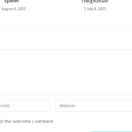
Spieler
Παιχνιδιών
August 6, 2025
July 8, 2025
or the next time I comment.