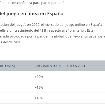
entes de confianza para participar en él.
del juego en línea en España
ción del Juego), en 2022, el mercado del juego online en España
refleja un crecimiento del
18%
respecto al año anterior. Este
elerada provocada por la pandemia global, que llevó a los usuarios 
es desde casa.
MILLONES)
CRECIMIENTO RESPECTO A 2021
+20%
+15%
+10%