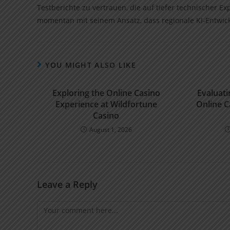
Testberichte zu vertrauen, die auf tiefer technischer E
momentan mit seinem Ansatz, dass regionale KI-Entwickl
YOU MIGHT ALSO LIKE
Exploring the Online Casino
Evaluati
Experience at Wildfortune
Online C
Casino
August 1, 2026
Leave a Reply