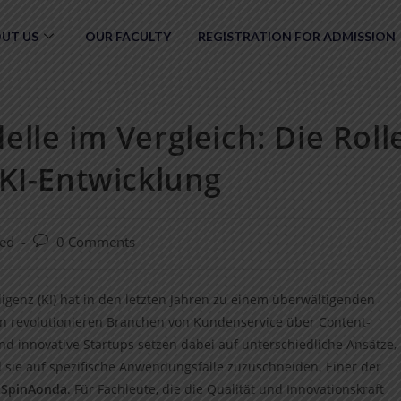
UT US
OUR FACULTY
REGISTRATION FOR ADMISSION
lle im Vergleich: Die Roll
KI-Entwicklung
zed
0 Comments
ligenz (KI) hat in den letzten Jahren zu einem überwältigenden
n revolutionieren Branchen von Kundenservice über Content-
nd innovative Startups setzen dabei auf unterschiedliche Ansätze,
d sie auf spezifische Anwendungsfälle zuzuschneiden. Einer der
t
SpinAonda
. Für Fachleute, die die Qualität und Innovationskraft