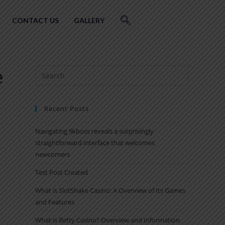
CONTACT US
GALLERY
e
Recent Posts
Navigating 9kboss reveals a surprisingly
straightforward interface that welcomes
newcomers
Test Post Created
What is SlotShake Casino: A Overview of Its Games
and Features
What is Betty Casino? Overview and Information