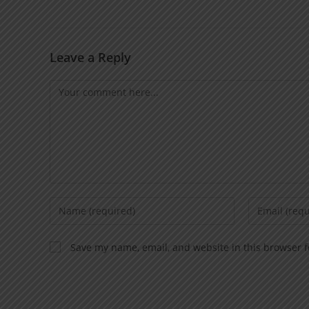
Leave a Reply
Save my name, email, and website in this browser f