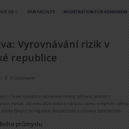
OUT US
OUR FACULTY
REGISTRATION FOR ADMISSION
va: Vyrovnávání rizik v
ké republice
0 Comments
ysl v České republice významné změny, přičemž jedním z
ních metod. Od roku 2020 došlo k nárůstu zájmu o digitální aktiva
 otázky týkající se regulace, bezpečnosti a ochrany spotřebitele.
dního průmyslu