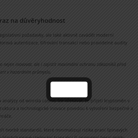
ůraz na důvěryhodnost
legislativní požadavky, ale také aktivně zavádět moderní
rová autentizace, šifrování transakcí nebo pravidelné audity
o nejen inovovat, ale i zajistit maximální ochranu zákazníků před
pert v hazardním průmyslu.
analýzy od winrola casino, lze očekávat, že přijetí kryptoměn v
truktura a technologické inovace povedou k vytvoření bezpečné a
 hráče.
i tvorbě standardů, které minimalizují rizika praní špinavých
o blockchainové sledování transakcí či anonymní herní módy