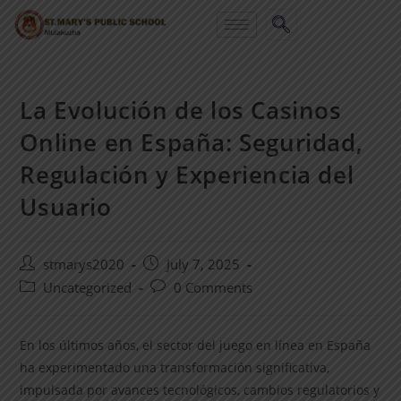
La Evolución de los Casinos
Online en España: Seguridad,
Regulación y Experiencia del
Usuario
stmarys2020
July 7, 2025
Uncategorized
0 Comments
En los últimos años, el sector del juego en línea en España
ha experimentado una transformación significativa,
impulsada por avances tecnológicos, cambios regulatorios y