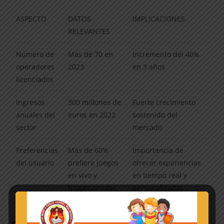
ASPECTO
DATOS
IMPLICACIONES
RELEVANTES
Número de
Más de 70 en
Incremento del 40%
operadores
2023
en 3 años
licenciados
Ingresos
300 millones de
Fuerte crecimiento
anuales del
euros en 2022
sostenido del
sector
mercado
Preferencias
Más de 60%
Importancia de
del usuario
prefiere juegos
ofrecer experiencias
en vivo y
en tiempo real y
tragamonedas
personalizadas