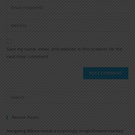
Save my name, email, and website in this browser for the
next time I comment.
Recent Posts
Navigating 9kboss reveals a surprisingly straightforward interface