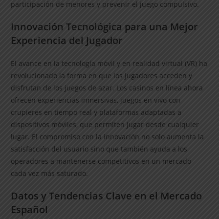
participación de menores y prevenir el juego compulsivo.
Innovación Tecnológica para una Mejor
Experiencia del Jugador
El avance en la tecnología móvil y en realidad virtual (VR) ha
revolucionado la forma en que los jugadores acceden y
disfrutan de los juegos de azar. Los casinos en línea ahora
ofrecen experiencias inmersivas, juegos en vivo con
crupieres en tiempo real y plataformas adaptadas a
dispositivos móviles, que permiten jugar desde cualquier
lugar. El compromiso con la innovación no solo aumenta la
satisfacción del usuario sino que también ayuda a los
operadores a mantenerse competitivos en un mercado
cada vez más saturado.
Datos y Tendencias Clave en el Mercado
Español