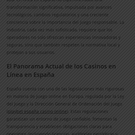
transformación significativa, impulsada por avances
tecnológicos, cambios regulatorios y una creciente
conciencia sobre la importancia del juego responsable. La
industria, cada vez más sofisticada, requiere que los
operadores no solo ofrezcan experiencias innovadoras y
seguras, sino que también respeten la normativa local y
protejan a sus usuarios.
El Panorama Actual de los Casinos en
Línea en España
España cuenta con una de las legislaciones más rigurosas
en materia de juego online en Europa, regulada por la
Ley
del Juego
y la Dirección General de Ordenación del Juego
(
playbet españa casino online
). Estas regulaciones
garantizan un entorno de juego confiable, fomentan la
transparencia y establecen obligaciones claras para
operators, incluyendo licencias, auditorías periódicas y