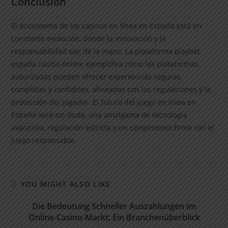
Conclusión
El ecosistema de los casinos en línea en España está en
constante evolución, donde la innovación y la
responsabilidad van de la mano. La plataforma playbet
españa casino online ejemplifica cómo las plataformas
autorizadas pueden ofrecer experiencias seguras,
completas y confiables, alineadas con las regulaciones y la
protección del jugador. El futuro del juego en línea en
España será sin duda, una amalgama de tecnología
avanzada, regulación estricta y un compromiso firme con el
juego responsable.
YOU MIGHT ALSO LIKE
Die Bedeutung Schneller Auszahlungen im
Online-Casino-Markt: Ein Branchenüberblick