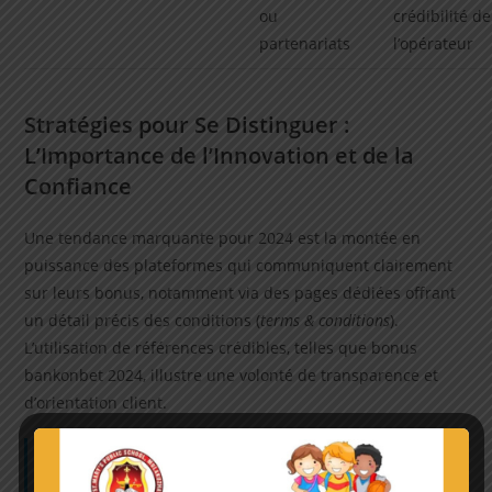
ou
crédibilité de
partenariats
l’opérateur
Stratégies pour Se Distinguer :
L’Importance de l’Innovation et de la
Confiance
Une tendance marquante pour 2024 est la montée en
puissance des plateformes qui communiquent clairement
sur leurs bonus, notamment via des pages dédiées offrant
un détail précis des conditions (
terms & conditions
).
L’utilisation de références crédibles, telles que bonus
bankonbet 2024, illustre une volonté de transparence et
d’orientation client.
“Les joueurs sont plus que jamais sensibles à la
transparence, et les opérateurs qui misent sur une