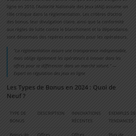
ligne en 2010, l’Autorité Nationale des Jeux (ANJ) assume un
rôle critique dans la réglementation. Les critères d’octroi
des bonus, leur divulgation claire, ainsi que la conformité
aux règles de lutte contre le blanchiment et la dépendance,
sont désormais des repères essentiels pour les opérateurs.
“La réglementation assure une transparence indispensable,
mais oblige également les opérateurs à innover dans les
offres pour se différencier dans un marché saturé.” —
Expert en régulation des jeux en ligne
Les Types de Bonus en 2024 : Quoi de
Neuf ?
TYPE DE
DESCRIPTION
INNOVATIONS
EXEMPLES D
BONUS
RÉCENTES
TENDANCES
Bonus de
Offres
Offres
Plus de