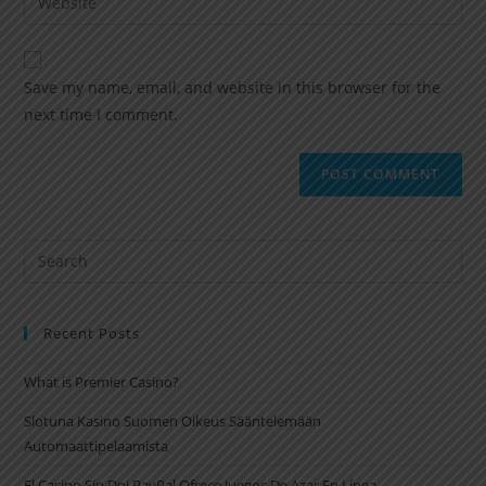
Save my name, email, and website in this browser for the
next time I comment.
Recent Posts
What is Premier Casino?
Slotuna Kasino Suomen Oikeus Sääntelemään
Automaattipelaamista
El Casino Sin Dni PayPal Ofrece Juegos De Azar En Línea