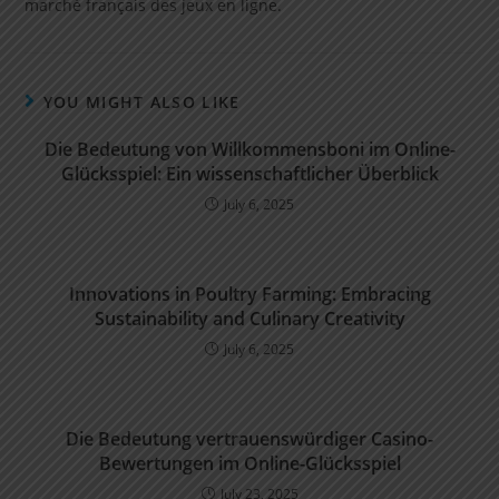
marché français des jeux en ligne.
YOU MIGHT ALSO LIKE
Die Bedeutung von Willkommensboni im Online-
Glücksspiel: Ein wissenschaftlicher Überblick
July 6, 2025
Innovations in Poultry Farming: Embracing
Sustainability and Culinary Creativity
July 6, 2025
Die Bedeutung vertrauenswürdiger Casino-
Bewertungen im Online-Glücksspiel
July 23, 2025