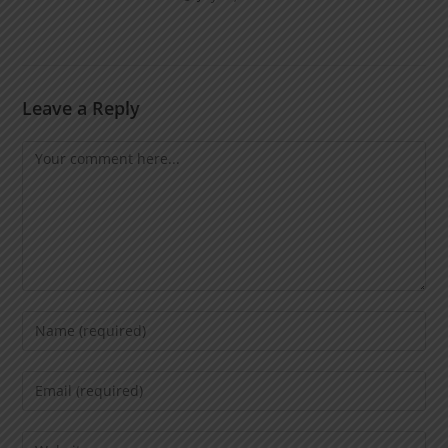
Leave a Reply