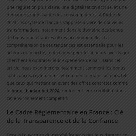
une régulation plus claire, une digitalisation accrue, et une
demande grandissante des consommateurs. À l’aube de
2024, l’écosystème français s’apprête à vivre de nouvelles
transformations, notamment dans le domaine des bonus
de bienvenue et autres offres promotionnelles. La
compréhension de ces tendances est essentielle pour les
acteurs du marché, tout comme pour les joueurs avertis qui
cherchent à optimiser leur expérience de pari. Dans cet
article, nous examinerons notamment comment les bonus
sont conçus, réglementés, et comment certains acteurs, tels
que ceux qui mettent en avant des offres concrètes comme
le
bonus bankonbet 2024
, renforcent leur crédibilité dans
cet environnement compétitif.
Le Cadre Réglementaire en France : Clé
de la Transparence et de la Confiance
Depuis l’ouverture du marché français des jeux d’argent en