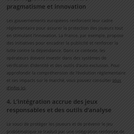
pragmatisme et innovation
Les gouvernements européens renforcent leur cadre
réglementaire pour assurer la protection des joueurs tout
en stimulant l’innovation. La France, par exemple, propose
des initiatives pour encadrer la publicité et renforcer la
lutte contre la dépendance. Dans ce contexte, les
opérateurs doivent investir dans des systèmes de
vérification d’identité et des outils d’auto-exclusion. Pour
approfondir la compréhension de l’évolution réglementaire
et ses impacts sur le marché, vous pouvez consulter
plus
d’infos ici
.
4. L’intégration accrue des jeux
responsables et des outils d’analyse
Le souci de protéger les joueurs et de prévenir le jeu
problématique se traduit par une intégration renforcée de