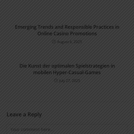
Emerging Trends and Responsible Practices in
Online Casino Promotions
August 6, 2025
Die Kunst der optimalen Spielstrategien in
mobilen Hyper-Casual-Games
July 27, 2025
Leave a Reply