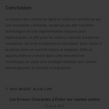
Conclusion
Le secteur des casinos en ligne en 2024 est caractérisé par
une innovation constante, soutenue par des nouvelles
technologies et une réglementation toujours plus
sophistiquée. Le défi pour les acteurs consiste à balancer
innovation, sécurité et expérience utilisateur, pour rester à
la pointe dans un marché saturé et exigeant. Défis et
opportunités se croisent dans cette nouvelle ère
numérique, où seule une stratégie orientée vers l’avenir
pourra garantir la réussite à long terme.
YOU MIGHT ALSO LIKE
Les Erreurs Courantes à Éviter sur naobet casino
July 8, 2025