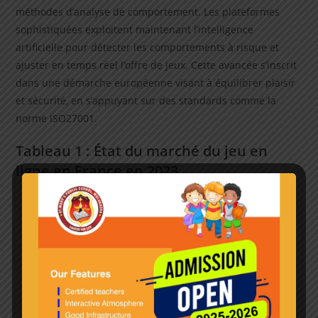
méthodes d’analyse de comportement. Les plateformes
sophistiquées exploitent maintenant l’intelligence
artificielle pour détecter les comportements à risque et
ajuster en temps réel l’offre de jeux. Cette avancée s’inscrit
dans une démarche européenne visant à équilibrer plaisir
et sécurité, en s’appuyant sur des standards comme la
norme ISO27001.
Tableau 1 : État du marché du jeu en
ligne en France en 2023
INDICATEUR
VALEUR
VARIATION 2022-
2023
Chiffre d’affaires total
1 850
+12 %
(millions €)
Nombre de joueurs
4
+8 %