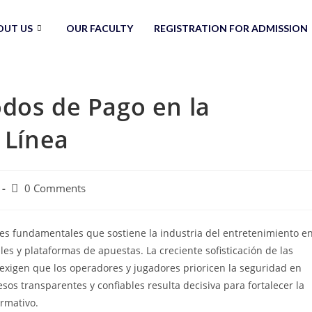
OUT US
OUR FACULTY
REGISTRATION FOR ADMISSION
dos de Pago en la
 Línea
0 Comments
res fundamentales que sostiene la industria del entretenimiento e
les y plataformas de apuestas. La creciente sofisticación de las
 exigen que los operadores y jugadores prioricen la seguridad en
esos transparentes y confiables resulta decisiva para fortalecer la
ormativo.