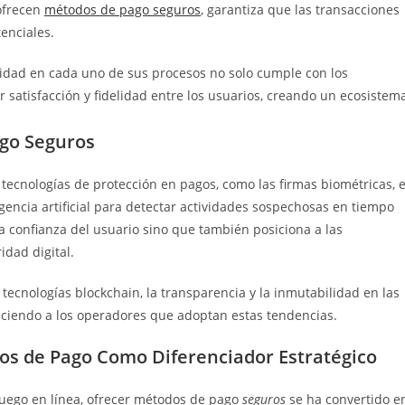
 ofrecen
métodos de pago seguros
, garantiza que las transacciones
enciales.
ridad en cada uno de sus procesos no solo cumple con los
satisfacción y fidelidad entre los usuarios, creando un ecosistem
ago Seguros
tecnologías de protección en pagos, como las firmas biométricas, e
gencia artificial para detectar actividades sospechosas en tiempo
a confianza del usuario sino que también posiciona a las
dad digital.
ecnologías blockchain, la transparencia y la inmutabilidad en las
ciendo a los operadores que adoptan estas tendencias.
dos de Pago Como Diferenciador Estratégico
juego en línea, ofrecer métodos de pago
seguros
se ha convertido e