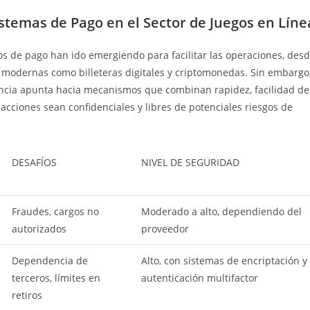
istemas de Pago en el Sector de Juegos en Líne
dos de pago han ido emergiendo para facilitar las operaciones, des
s modernas como billeteras digitales y criptomonedas. Sin embargo
encia apunta hacia mecanismos que combinan rapidez, facilidad de
acciones sean confidenciales y libres de potenciales riesgos de
DESAFÍOS
NIVEL DE SEGURIDAD
Fraudes, cargos no
Moderado a alto, dependiendo del
autorizados
proveedor
Dependencia de
Alto, con sistemas de encriptación y
terceros, límites en
autenticación multifactor
retiros