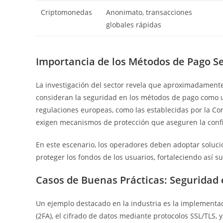
Criptomonedas
Anonimato, transacciones
globales rápidas
Importancia de los Métodos de Pago S
La investigación del sector revela que aproximadament
consideran la seguridad en los métodos de pago como un
regulaciones europeas, como las establecidas por la Com
exigen mecanismos de protección que aseguren la confid
En este escenario, los operadores deben adoptar solucio
proteger los fondos de los usuarios, fortaleciendo así s
Casos de Buenas Prácticas: Seguridad 
Un ejemplo destacado en la industria es la implementa
(2FA), el cifrado de datos mediante protocolos SSL/TLS,