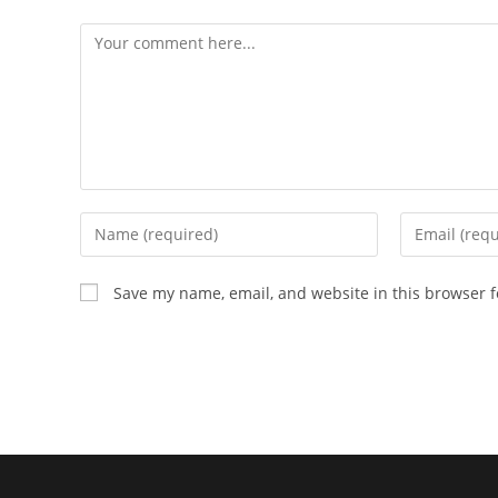
Save my name, email, and website in this browser f