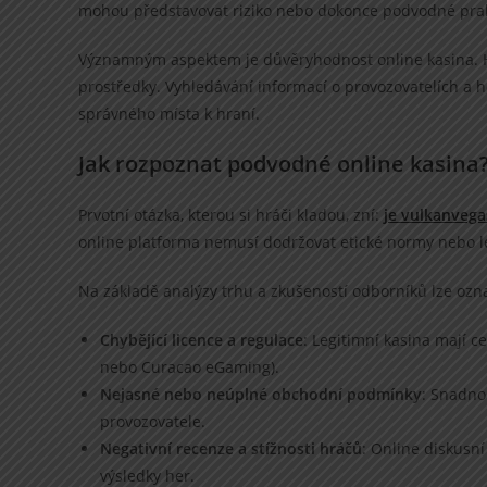
mohou představovat riziko nebo dokonce podvodné prak
Významným aspektem je důvěryhodnost online kasina. Hráč
prostředky. Vyhledávání informací o provozovatelích a h
správného místa k hraní.
Jak rozpoznat podvodné online kasina?
Prvotní otázka, kterou si hráči kladou, zní:
je vulkanveg
online platforma nemusí dodržovat etické normy nebo le
Na základě analýzy trhu a zkušeností odborníků lze ozna
Chybějící licence a regulace
: Legitimní kasina mají c
nebo Curacao eGaming).
Nejasné nebo neúplné obchodní podmínky
: Snadno
provozovatele.
Negativní recenze a stížnosti hráčů
: Online diskusní
výsledky her.