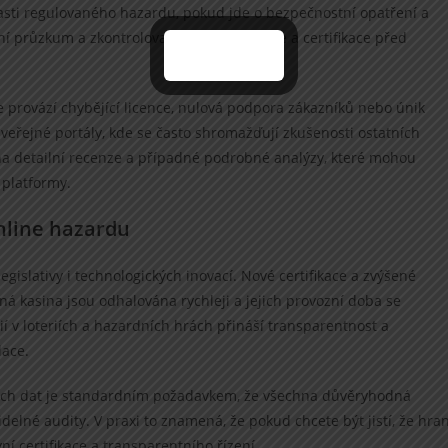
sti regulovaného hazardu, pokud jde o bezpečnostní opatření a
í průzkum a zkontrolovat aktuální recenze a certifikace před
e provází chybějící licence, nulová podpora zákazníků nebo únik
t veřejné portály, kde se často shromažďují zkušenosti ostatních
na detailní recenze a případné podrobné analýzy, které mohou
 platformy.
nline hazardu
islativy i technologických inovací. Nové certifikace a zvýšené
 kasina jsou odhalována rychleji a jejich provozní doba se
 v loteriích a hazardních hrách přináší transparentnost a
lace.
ich dat je standardním požadavkem, že všechna důvěryhodná
videlné audity. V praxi to znamená, že pokud chcete být jistí, že hran
í certifikace a transparentního řízení.