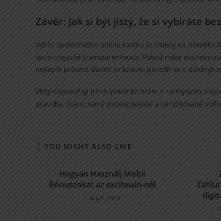
Závěr: Jak si být jistý, že si vybíráte 
Výběr spolehlivého online kasina je závislý na několika fa
technologické transparentnosti. Pokud máte pochybnost
nejlepší provést vlastní průzkum, poradit se s důvěryhod
Vždy doporučuji přistupovat ke hrám s rozmyslem a využ
pravidla, licencované provozovatele a certifikované softw
YOU MIGHT ALSO LIKE
Hogyan Használj Mobil
Bónuszokat az excitewin-nél
Zahlu
digit
July 8, 2025