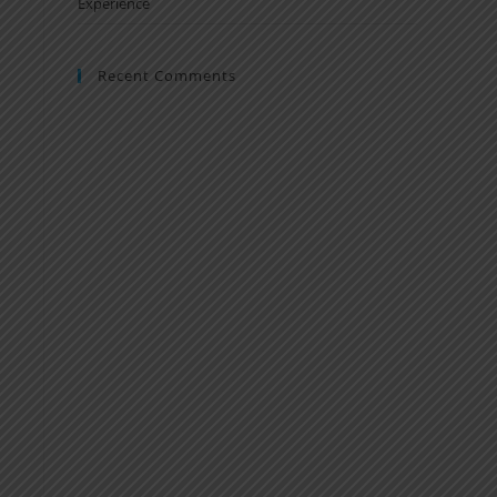
Experience
Recent Comments
s