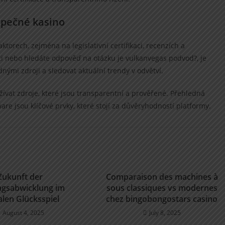
bezpečné kasino
ktorech, zejména na legislativní certifikaci, recenzích a
i nebo hledáte odpověď na otázku je vulkanvegas podvod?, je
nými zdroji a sledovat aktuální trendy v odvětví.
ívat zdroje, které jsou transparentní a prověřené. Přehledná
are jsou klíčové prvky, které stojí za důvěryhodností platformy.
Zukunft der
Comparaison des machines à
ngsabwicklung im
sous classiques vs modernes
alen Glücksspiel
chez bingobongostars casino
August 4, 2025
July 8, 2025