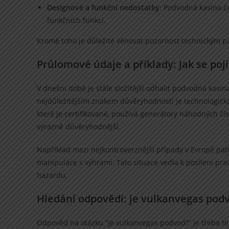
Designové a funkční nedostatky
: Podvodná kasina ča
funkčních funkcí.
Kromě toho je důležité věnovat pozornost technickým p
Průlomové údaje a příklady: Jak se po
V dnešní době je stále složitější odhalit podvodná kasin
nejdůležitějším znakem důvěryhodnosti je technologická
které je certifikované, používá generátory náhodných čís
výrazně důvěryhodnější.
Například mezi nejkontroverznější případy v Evropě patři
manipulace s výhrami. Tato situace vedla k posílení pra
hazardu.
Hledání odpovědi: je vulkanvegas pod
Odpověď na otázku “je vulkanvegas podvod?” je třeba h