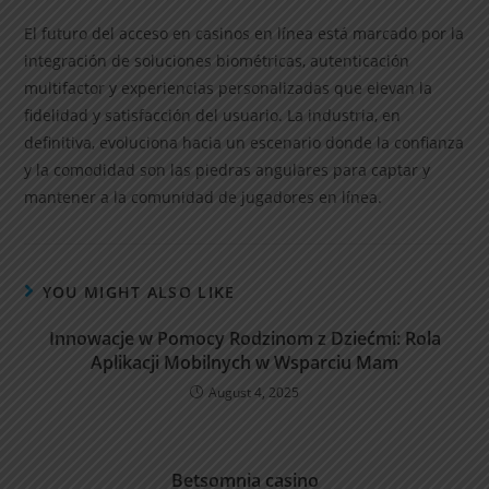
El futuro del acceso en casinos en línea está marcado por la
integración de soluciones biométricas, autenticación
multifactor y experiencias personalizadas que elevan la
fidelidad y satisfacción del usuario. La industria, en
definitiva, evoluciona hacia un escenario donde la confianza
y la comodidad son las piedras angulares para captar y
mantener a la comunidad de jugadores en línea.
YOU MIGHT ALSO LIKE
Innowacje w Pomocy Rodzinom z Dziećmi: Rola
Aplikacji Mobilnych w Wsparciu Mam
August 4, 2025
Betsomnia casino