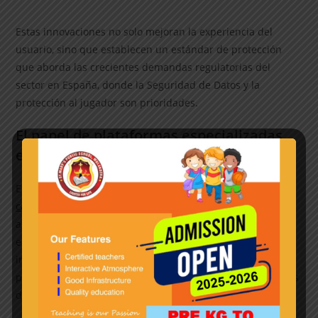
Estas innovaciones no solo mejoran la experiencia del
usuario, sino que establecen un estándar de protección
que aborda las crecientes demandas regulatorias del
sector en España, donde la
Seguridad de Datos
y la
protección al jugador
son prioridades.
El papel de plataformas especializadas
en garantizar un acceso fluido y seguro
En este contexto, plataformas como la del portal
larabet
casino login
se posicionan como referencias en ofrecer
acceso confiable, garantizando que los usuarios puedan
entrar a sus cuentas de forma segura y sencilla. La
integración de tecnologías modernas y respaldo en
protocolos de seguridad robustos permite a los operadores
destacar en un mercado saturado.