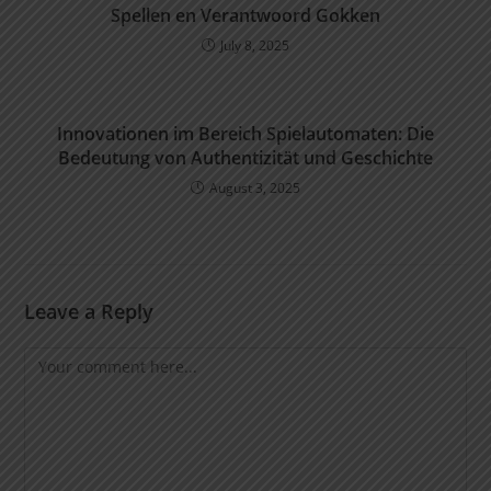
Spellen en Verantwoord Gokken
July 8, 2025
Innovationen im Bereich Spielautomaten: Die
Bedeutung von Authentizität und Geschichte
August 3, 2025
Leave a Reply