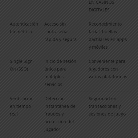
EN CASINOS
DIGITALES
Autenticación
Acceso sin
Reconocimiento
biométrica
contraseñas,
facial, huellas
rápida y segura
dactilares en apps
y móviles
Single Sign-
Inicio de sesión
Conveniente para
On (SSO)
único para
jugadores con
múltiples
varias plataformas
servicios
Verificación
Detección
Seguridad en
en tiempo
instantánea de
transacciones y
real
fraudes y
sesiones de juego
protección del
jugador