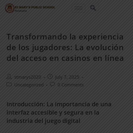
Transformando la experiencia
de los jugadores: La evolución
del acceso en casinos en línea
stmarys2020
July 7, 2025
Uncategorized
0 Comments
Introducción: La importancia de una
interfaz accesible y segura en la
industria del juego digital