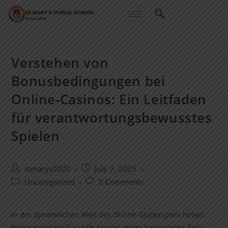
Verstehen von
Bonusbedingungen bei
Online-Casinos: Ein Leitfaden
für verantwortungsbewusstes
Spielen
stmarys2020
July 7, 2025
Uncategorized
0 Comments
In der dynamischen Welt des Online-Glücksspiels haben
Bonusangebote für viele Spieler einen besonderen Reiz.