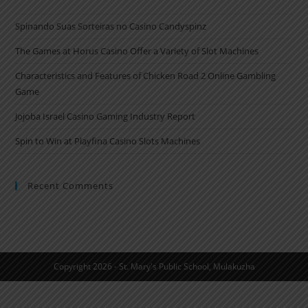
Spinando Suas Sorteiras no Casino Candyspinz
The Games at Horus Casino Offer a Variety of Slot Machines
Characteristics and Features of Chicken Road 2 Online Gambling
Game
Jojoba Israel Casino Gaming Industry Report
Spin to Win at Playfina Casino Slots Machines
Recent Comments
Copyright 2026 - St. Mary's Public School, Mulakuzha