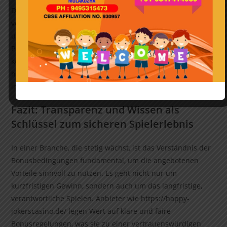
Diese Praxis fördert nicht nur ein
verantwortungsbewusstes Spiel, sondern schützt auch vor
unangenehmen Überraschungen und langfristigen
Problemen. Weiterführende Informationen über die
konkreten Bonusbedingungen bei Anbietern wie
https://happy-jokerscasino.de/ unterstützen dabei, eine
informierte Entscheidung zu treffen.
Fazit: Transparenz und Wissen als
Schlüssel zum sicheren Spielerlebnis
In einer Branche, die stetig wächst, ist das Verständnis der
Bonusbedingungen fundamental, um die angebotenen
Vorteile sinnvoll zu nutzen. Es geht nicht nur um
kurzfristigen Gewinn, sondern auch um das langfristige,
verantwortliche Spielen. Anbieter wie https://happy-
jokerscasino.de/ legen Wert auf klare und faire
Bonusregelungen, was sie zu einer vertrauenswürdigen