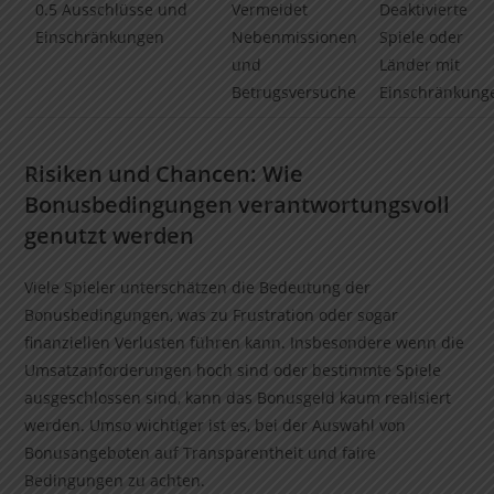
0.5 Ausschlüsse und
Vermeidet
Deaktivierte
Einschränkungen
Nebenmissionen
Spiele oder
und
Länder mit
Betrugsversuche
Einschränkung
Risiken und Chancen: Wie
Bonusbedingungen verantwortungsvoll
genutzt werden
Viele Spieler unterschätzen die Bedeutung der
Bonusbedingungen, was zu Frustration oder sogar
finanziellen Verlusten führen kann. Insbesondere wenn die
Umsatzanforderungen hoch sind oder bestimmte Spiele
ausgeschlossen sind, kann das Bonusgeld kaum realisiert
werden. Umso wichtiger ist es, bei der Auswahl von
Bonusangeboten auf Transparentheit und faire
Bedingungen zu achten.