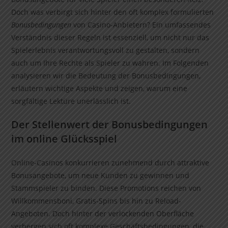
Doch was verbirgt sich hinter den oft komplex formulierten
Bonusbedingungen
von Casino-Anbietern? Ein umfassendes
Verständnis dieser Regeln ist essenziell, um nicht nur das
Spielerlebnis verantwortungsvoll zu gestalten, sondern
auch um Ihre Rechte als Spieler zu wahren. Im Folgenden
analysieren wir die Bedeutung der Bonusbedingungen,
erläutern wichtige Aspekte und zeigen, warum eine
sorgfältige Lektüre unerlässlich ist.
Der Stellenwert der Bonusbedingungen
im online Glücksspiel
Online-Casinos konkurrieren zunehmend durch attraktive
Bonusangebote, um neue Kunden zu gewinnen und
Stammspieler zu binden. Diese Promotions reichen von
Willkommensboni, Gratis-Spins bis hin zu Reload-
Angeboten. Doch hinter der verlockenden Oberfläche
verbergen sich oft komplexe Geschäftsbedingungen, die