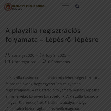
A
playzilla
regisztrációs
folyamata – Lépésről lépésre
stmarys2020
July 8, 2025
Uncategorized
0 Comments
A Playzilla Casino online platformja lehetőséget biztosít a
felhasználóknak, hogy egyszerűen és gyorsan
regisztráljanak. A regisztráció folyamata néhány lépésből
áll, amelyeket könnyen követhetünk. A Playzilla Casino a
magyar Szerencsejáték Zrt. által szabályozott, így
játékosaink biztonságban érezhetik magukat.