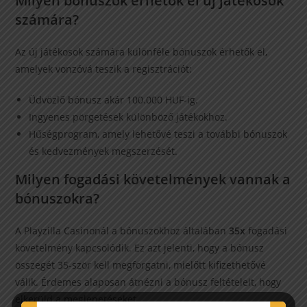
Milyen bónuszok érhetők el új játékosok
számára?
Az új játékosok számára különféle bónuszok érhetők el,
amelyek vonzóvá teszik a regisztrációt:
Üdvözlő bónusz akár 100.000 HUF-ig.
Ingyenes pörgetések különböző játékokhoz.
Hűségprogram, amely lehetővé teszi a további bónuszok
és kedvezmények megszerzését.
Milyen fogadási követelmények vannak a
bónuszokra?
A Playzilla Casinonál a bónuszokhoz általában
35x
fogadási
követelmény kapcsolódik. Ez azt jelenti, hogy a bónusz
összegét 35-ször kell megforgatni, mielőtt kifizethetővé
válik. Érdemes alaposan átnézni a bónusz feltételeit, hogy
elkerüld a meglepetéseket.