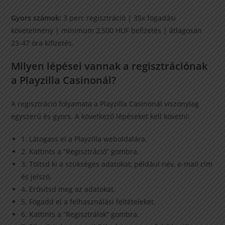
Gyors számok:
3 perc regisztráció | 35x fogadási
követelmény | minimum 2,500 HUF befizetés | átlagosan
23-47 óra kifizetés.
Milyen lépései vannak a regisztrációnak
a Playzilla Casinonál?
A regisztráció folyamata a Playzilla Casinonál viszonylag
egyszerű és gyors. A következő lépéseket kell követni:
1. Látogass el a Playzilla weboldalára.
2. Kattints a “Regisztráció” gombra.
3. Töltsd ki a szükséges adatokat, például név, e-mail cím
és jelszó.
4. Erősítsd meg az adatokat.
5. Fogadd el a felhasználási feltételeket.
6. Kattints a “Regisztrálok” gombra.