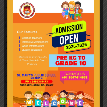
Milyen a Playzilla Casino játékkínálata?
A játékkínálat széleskörű, több mint
1,840 játék
érhető el. A
játékok között megtalálhatók:
Nyerőgépek
Asztali játékok, mint a blackjack és a rulett
Élő kaszinó játékok
Hogyan lehet befizetni a Playzilla
Casinonál?
A Playzilla Casinonál a befizetés egyszerű. A következő
lehetőségek közül választhatsz:
Bankkártyás befizetés (Visa, Mastercard)
Online pénztárcák, mint a Skrill és Neteller
Befizetés banki átutalással