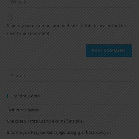
Save my name, email, and website in this browser for the
next time I comment.
Recent Posts
Test Post Created
Che cosè Slotrize Casino e come funziona?
Informacje o Kasynie Kent i jego usługi gier hazardowych