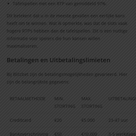
Tafelspellen met een RTP van gemiddeld 97%.
Dit betekent dat u in de meeste gevallen een eerlijke kans
heeft om te winnen. Wat ik opmerkte, was dat de slots vaak
hogere RTP’s hebben dan de tafelspellen. Dit is een nuttige
informatie voor spelers die hun kansen willen
maximaliseren.
Betalingen en Uitbetalingslimieten
Bij Blitzbet zijn de betalingsmogelijkheden gevarieerd. Hier
zijn de belangrijkste gegevens:
BETAALMETHODE
MIN.
MAX.
UITBETALING
STORTING
STORTING
Creditcard
€20
€5.000
23-47 uur
Bankoverschrijving
€50
€10.000
3-5 werkdag