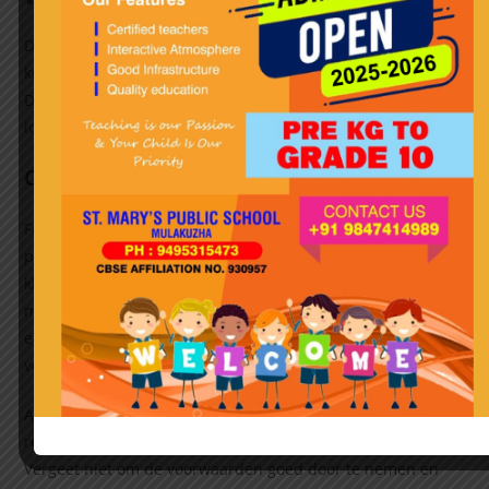
FAQ-sectie met veelgestelde vragen.
De live chat was in mijn ervaring erg responsief. Meestal
kreeg ik binnen enkele minuten antwoord op mijn vragen.
Dit maakt het gemakkelijker om problemen snel op te
lossen.
Conclusie
Feedback van spelers over Blitzbet Casino is meestal
positief, vooral als het gaat om RTP, bonussen en
klantenservice. De voorwaarden zijn redelijk, maar spelers
moeten zich bewust zijn van de inzetvereisten. Wat is de
echte waarde? Dat hangt af van uw speelstijl en
voorkeuren.
Als u op zoek bent naar een casino met een goede RTP en
redelijke bonussen, kan Blitzbet een interessante optie zijn.
Vergeet niet om de voorwaarden goed door te nemen en