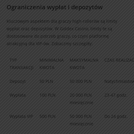
Ograniczenia wypłat i depozytów
Kluczowym aspektem dla graczy high-rollerów są limity
wypłat oraz depozytów. W Goldex Casino, limity te są
dostosowane do potrzeb graczy, co czyni platformę
atrakcyjną dla VIP-ów. Zobaczmy szczegóły:
TYP
MINIMALNA
MAKSYMALNA
CZAS REALIZAC
TRANSAKCJI
KWOTA
KWOTA
Depozyt
50 PLN
50 000 PLN
Natychmiasto
Wypłata
100 PLN
20 000 PLN
23-47 godz.
miesięcznie
Wypłata VIP
500 PLN
50 000 PLN
Do 24 godz.
miesięcznie