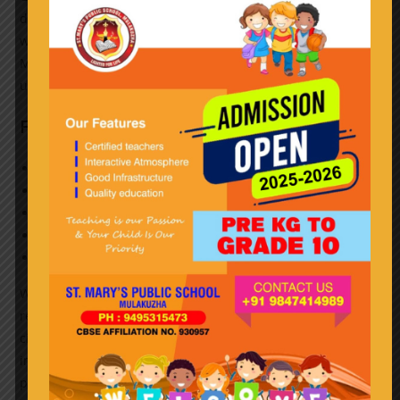
dotyczącymi gier hazardowych, co zapewnia graczom
wysoki poziom bezpieczeństwa. Licencja wydana przez
Ministerstwo Finansów gwarantuje, że wszystkie gry są
uczciwe, a dane osobowe graczy są chronione.
FAQ
Jakie są minimalne wymagania dotyczące depozytu?
Jak długo trwa wypłata dla graczy VIP?
Jakie bonusy są dostępne dla nowych graczy?
Jakie gry są ekskluzywne dla VIP-ów?
Czy Goldex Casino oferuje program lojalnościowy?
W moim teście, zauważyłem, że wypłaty dla graczy VIP są
realizowane w zaskakująco szybkim tempie — średnio w
ciągu 24 godzin. Co więcej, co wyróżnia Goldex Casino to ich
indywidualne podejście do wysokich graczy, co czyni tę
platformę godną uwagi.