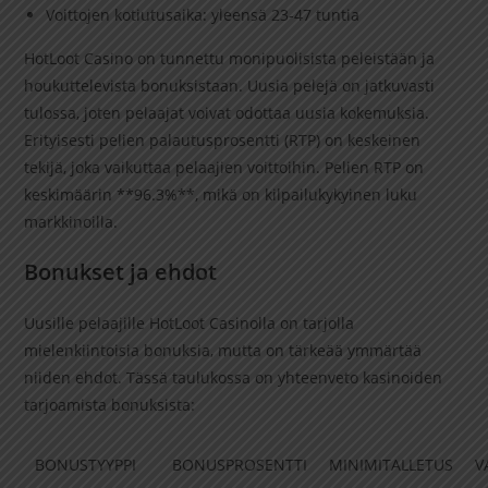
Voittojen kotiutusaika: yleensä 23-47 tuntia
HotLoot Casino on tunnettu monipuolisista peleistään ja
houkuttelevista bonuksistaan. Uusia pelejä on jatkuvasti
tulossa, joten pelaajat voivat odottaa uusia kokemuksia.
Erityisesti pelien palautusprosentti (RTP) on keskeinen
tekijä, joka vaikuttaa pelaajien voittoihin. Pelien RTP on
keskimäärin **96.3%**, mikä on kilpailukykyinen luku
markkinoilla.
Bonukset ja ehdot
Uusille pelaajille HotLoot Casinolla on tarjolla
mielenkiintoisia bonuksia, mutta on tärkeää ymmärtää
niiden ehdot. Tässä taulukossa on yhteenveto kasinoiden
tarjoamista bonuksista:
BONUSTYYPPI
BONUSPROSENTTI
MINIMITALLETUS
V