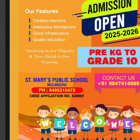
Yhteenvetona, HotLoot Casino tarjoaa mielenkiintoisia
mahdollisuuksia kokeneille pelaajille, jotka arvostavat
matemaattista tarkkuutta ja hyviä bonusehtoja. Uudet pelit,
kilpailukykyiset RTP:t ja reilut nostokäytännöt tekevät siitä
houkuttelevan vaihtoehdon.
YOU MIGHT ALSO LIKE
Novajackpot casino Bónuszajánlatok: Mire
figyelj?
July 8, 2025
What is PlayNow Casino?
August 6, 2026