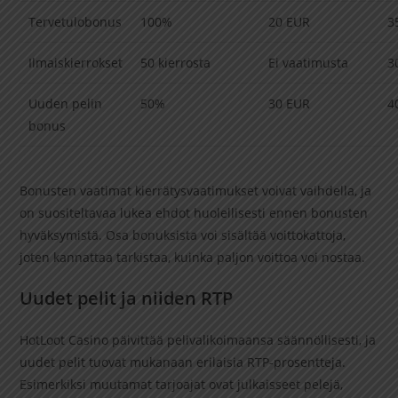
Tervetulobonus
100%
20 EUR
3
Ilmaiskierrokset
50 kierrosta
Ei vaatimusta
3
Uuden pelin
50%
30 EUR
4
bonus
Bonusten vaatimat kierrätysvaatimukset voivat vaihdella, ja
on suositeltavaa lukea ehdot huolellisesti ennen bonusten
hyväksymistä. Osa bonuksista voi sisältää voittokattoja,
joten kannattaa tarkistaa, kuinka paljon voittoa voi nostaa.
Uudet pelit ja niiden RTP
HotLoot Casino päivittää pelivalikoimaansa säännöllisesti, ja
uudet pelit tuovat mukanaan erilaisia RTP-prosentteja.
Esimerkiksi muutamat tarjoajat ovat julkaisseet pelejä,