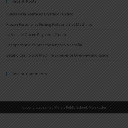
Recent Posts
Rueda de la Suerte en Crystalroll Casino
Frozen Fortune Ice Fishing Huts and Slot Machines
La Vida de Oro en Royalzino Casino
La Experiencia de Azar con Ringospin España
Betano Casino Slot Machine Experience Overview and Guide
Recent Comments
Copyright 2026 - St. Mary's Public School, Mulakuzha