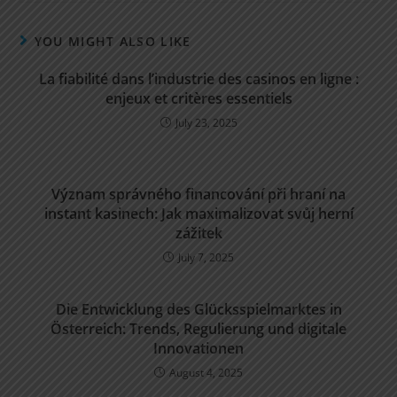
YOU MIGHT ALSO LIKE
La fiabilité dans l’industrie des casinos en ligne :
enjeux et critères essentiels
July 23, 2025
Význam správného financování při hraní na
instant kasinech: Jak maximalizovat svůj herní
zážitek
July 7, 2025
Die Entwicklung des Glücksspielmarktes in
Österreich: Trends, Regulierung und digitale
Innovationen
August 4, 2025