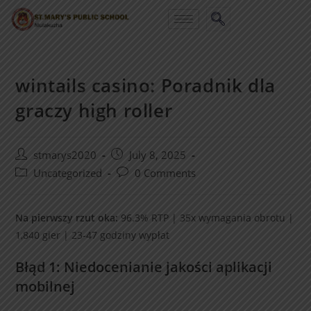
wintails casino
: Poradnik dla
graczy high roller
stmarys2020
July 8, 2025
Uncategorized
0 Comments
Na pierwszy rzut oka:
96.3% RTP | 35x wymagania obrotu |
1,840 gier | 23-47 godziny wypłat
Błąd 1: Niedocenianie jakości aplikacji
mobilnej