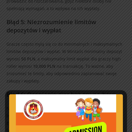
prowadzić do rozczarowania, gdyż niektóre osoby nie
spełniają wymagań, a to wpływa na ich wypłaty.
Błąd 5: Niezrozumienie limitów
depozytów i wypłat
Gracze często mylą się co do minimalnych i maksymalnych
limitów depozytów i wypłat. W Wintails minimalny depozyt
wynosi
50 PLN
, a maksymalny limit wypłat dla graczy high
roller wynosi
10,000 PLN
na transakcję. To ważne, aby
zrozumieć te limity, aby odpowiednio zaplanować swoje
zakupy i wypłaty.
Błąd 6: Ocenianie gier bez gry na żywo
Niektórzy gracze nie doceniają gier na żywo, co jest dużym
błędem. W Wintails Casino znajduje się ponad
200 gier na
żywo
, które oferują unikalne doświadczenia. To
fantastyczna okazja, aby poczuć atmosferę prawdziwego