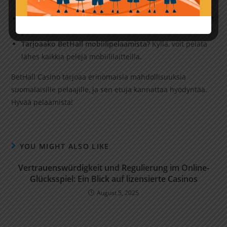
salausta ja noudattaa tiukkoja sääntöjä.
Kuinka nopeasti voitot maksetaan?
Kotiutukset kestävät
yleensä 23-47 tuntia.
Tarjoaako BetHall mobiilipelaamista?
Kyllä, voit pelata
lähes kaikkia pelejä mobiililaitteilla.
BetHall Casino tarjoaa erinomaisia mahdollisuuksia
suomalaisille pelaajille, ja sen etuja kannattaa hyödyntää.
Hyvää pelaamista!
YOU MIGHT ALSO LIKE
Vertrauenswürdigkeit und Regulierung im Online-
Glücksspiel: Ein Blick auf lizensierte Casinos
August 5, 2025