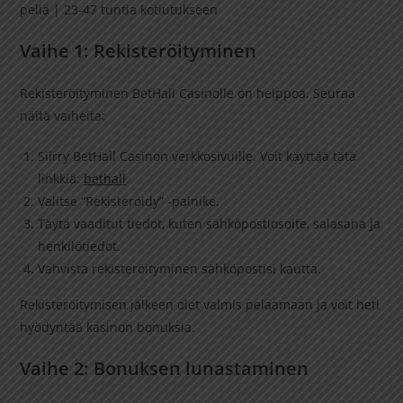
peliä | 23-47 tuntia kotiutukseen
Vaihe 1: Rekisteröityminen
Rekisteröityminen BetHall Casinolle on helppoa. Seuraa
näitä vaiheita:
Siirry BetHall Casinon verkkosivuille. Voit käyttää tätä
linkkiä:
bethall
.
Valitse “Rekisteröidy” -painike.
Täytä vaaditut tiedot, kuten sähköpostiosoite, salasana ja
henkilötiedot.
Vahvista rekisteröityminen sähköpostisi kautta.
Rekisteröitymisen jälkeen olet valmis pelaamaan ja voit heti
hyödyntää kasinon bonuksia.
Vaihe 2: Bonuksen lunastaminen