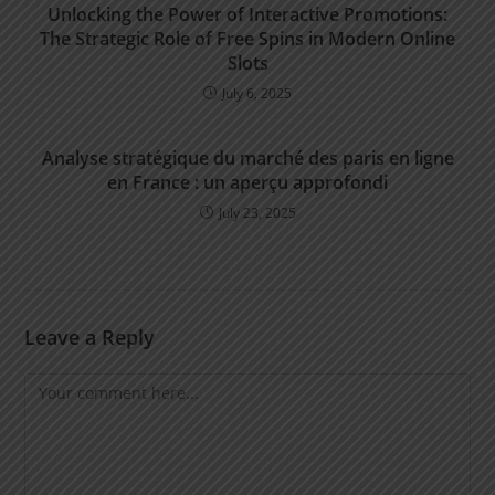
Unlocking the Power of Interactive Promotions:
The Strategic Role of Free Spins in Modern Online
Slots
July 6, 2025
Analyse stratégique du marché des paris en ligne
en France : un aperçu approfondi
July 23, 2025
Leave a Reply