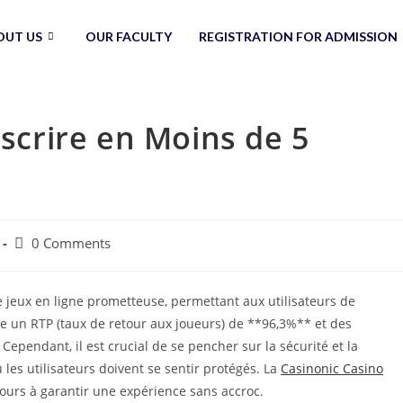
OUT US
OUR FACULTY
REGISTRATION FOR ADMISSION
nscrire en Moins de 5
0 Comments
jeux en ligne prometteuse, permettant aux utilisateurs de
fre un RTP (taux de retour aux joueurs) de **96,3%** et des
Cependant, il est crucial de se pencher sur la sécurité et la
es utilisateurs doivent se sentir protégés. La
Casinonic Casino
ujours à garantir une expérience sans accroc.