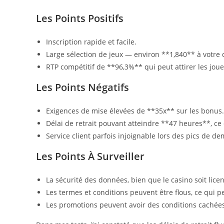
Les Points Positifs
Inscription rapide et facile.
Large sélection de jeux — environ **1,840** à votre 
RTP compétitif de **96,3%** qui peut attirer les joue
Les Points Négatifs
Exigences de mise élevées de **35x** sur les bonus.
Délai de retrait pouvant atteindre **47 heures**, ce 
Service client parfois injoignable lors des pics de d
Les Points À Surveiller
La sécurité des données, bien que le casino soit lice
Les termes et conditions peuvent être flous, ce qui
Les promotions peuvent avoir des conditions cachées, i