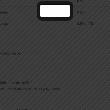
s
0 EUR
táneo
0 EUR
horas
0.5% – 2%
lgunos pasos:
 mínimo es de 20 EUR.
as suelen tardar entre 23 y 47 horas.