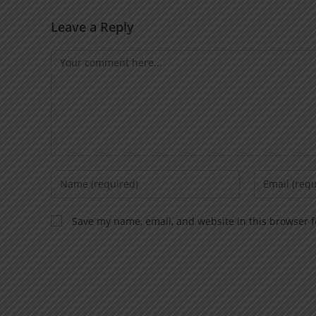
Leave a Reply
Save my name, email, and website in this browser f