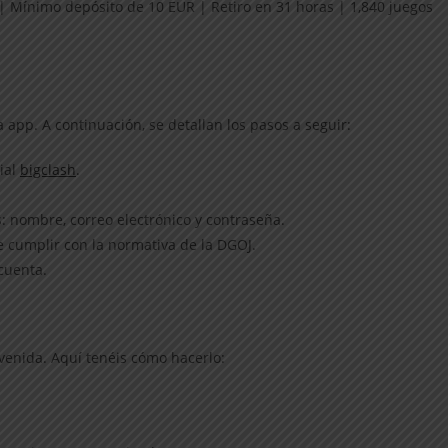
| Mínimo depósito de 10 EUR | Retiro en 31 horas | 1,840 juegos
 app. A continuación, se detallan los pasos a seguir:
ial
bigclash
.
: nombre, correo electrónico y contraseña.
 cumplir con la normativa de la DGOJ.
cuenta.
venida. Aquí tenéis cómo hacerlo: