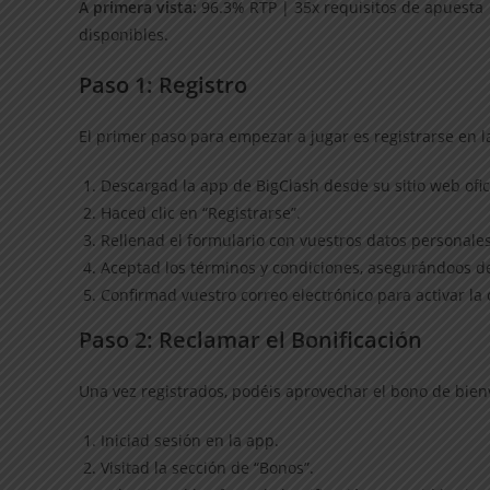
A primera vista:
96.3% RTP | 35x requisitos de apuesta 
disponibles.
Paso 1: Registro
El primer paso para empezar a jugar es registrarse en la
Descargad la app de BigClash desde su sitio web ofic
Haced clic en “Registrarse”.
Rellenad el formulario con vuestros datos personales
Aceptad los términos y condiciones, asegurándoos de
Confirmad vuestro correo electrónico para activar la 
Paso 2: Reclamar el Bonificación
Una vez registrados, podéis aprovechar el bono de bien
Iniciad sesión en la app.
Visitad la sección de “Bonos”.