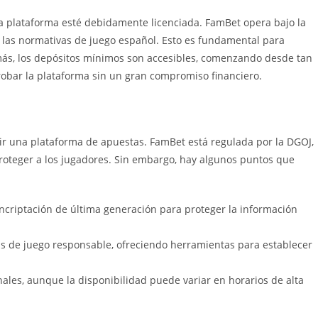
 la plataforma esté debidamente licenciada. FamBet opera bajo la
 las normativas de juego español. Esto es fundamental para
más, los depósitos mínimos son accesibles, comenzando desde tan
robar la plataforma sin un gran compromiso financiero.
gir una plataforma de apuestas. FamBet está regulada por la DGOJ,
proteger a los jugadores. Sin embargo, hay algunos puntos que
encriptación de última generación para proteger la información
as de juego responsable, ofreciendo herramientas para establecer
nales, aunque la disponibilidad puede variar en horarios de alta