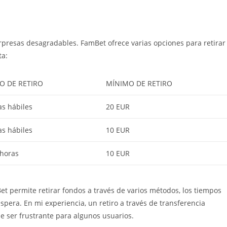
orpresas desagradables. FamBet ofrece varias opciones para retirar
ta:
O DE RETIRO
MÍNIMO DE RETIRO
as hábiles
20 EUR
as hábiles
10 EUR
 horas
10 EUR
 permite retirar fondos a través de varios métodos, los tiempos
pera. En mi experiencia, un retiro a través de transferencia
de ser frustrante para algunos usuarios.