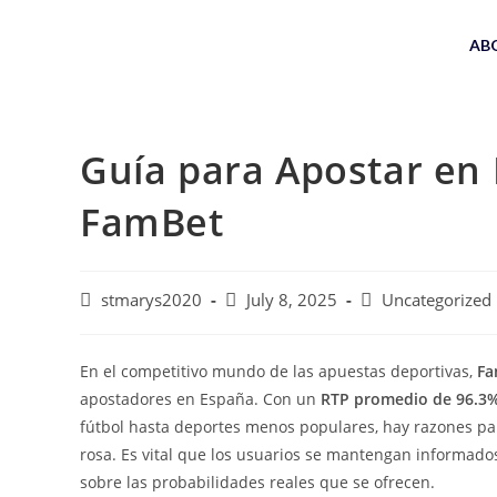
AB
Guía para Apostar en
FamBet
stmarys2020
July 8, 2025
Uncategorized
En el competitivo mundo de las apuestas deportivas,
Fa
apostadores en España. Con un
RTP promedio de 96.3
fútbol hasta deportes menos populares, hay razones par
rosa. Es vital que los usuarios se mantengan informados
sobre las probabilidades reales que se ofrecen.