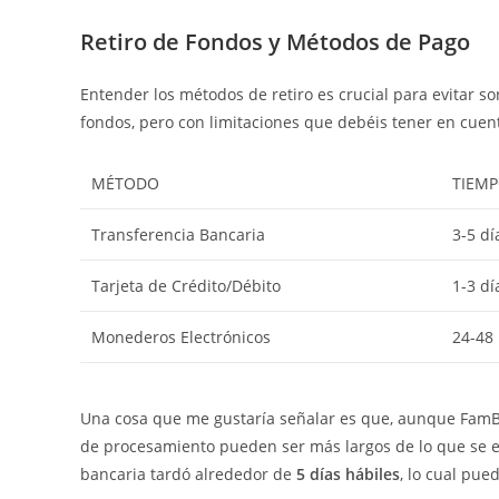
Retiro de Fondos y Métodos de Pago
Entender los métodos de retiro es crucial para evitar s
fondos, pero con limitaciones que debéis tener en cuen
MÉTODO
TIEMP
Transferencia Bancaria
3-5 dí
Tarjeta de Crédito/Débito
1-3 dí
Monederos Electrónicos
24-48
Una cosa que me gustaría señalar es que, aunque FamBet
de procesamiento pueden ser más largos de lo que se es
bancaria tardó alrededor de
5 días hábiles
, lo cual pue