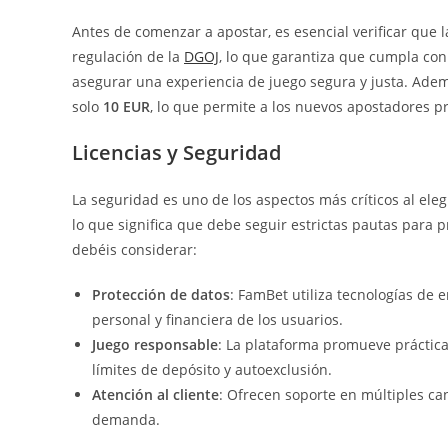
Antes de comenzar a apostar, es esencial verificar que
regulación de la
DGOJ
, lo que garantiza que cumpla con
asegurar una experiencia de juego segura y justa. Ade
solo
10 EUR
, lo que permite a los nuevos apostadores p
Licencias y Seguridad
La seguridad es uno de los aspectos más críticos al ele
lo que significa que debe seguir estrictas pautas para 
debéis considerar:
Protección de datos
: FamBet utiliza tecnologías de 
personal y financiera de los usuarios.
Juego responsable
: La plataforma promueve práctic
límites de depósito y autoexclusión.
Atención al cliente
: Ofrecen soporte en múltiples ca
demanda.