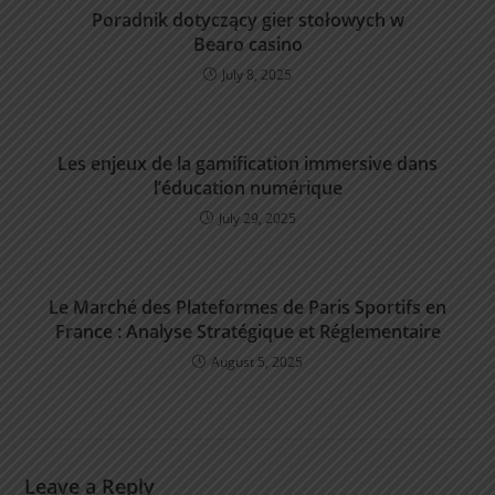
Poradnik dotyczący gier stołowych w
Bearo casino
July 8, 2025
Les enjeux de la gamification immersive dans
l’éducation numérique
July 29, 2025
Le Marché des Plateformes de Paris Sportifs en
France : Analyse Stratégique et Réglementaire
August 5, 2025
Leave a Reply