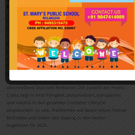
Plattformen wie Bearo
Wer im heutigen Marktumfeld effektiv Rabatte und
Promotionen steuern möchte, sollte Plattformen nutzen, die
Transparenz und Sicherheit gewährleisten. Dabei ist die
Relevanz von zuverlässigen Quellen wie Bearo Promo Code
2024 unverzichtbar. Diese Anbieter erleichtern es
Händlern, exklusive Angebote zu verteilen und gleichzeitig
ihren Kunden eine vertrauenswürdige Nutzererfahrung zu
bieten.
Abschließend lässt sich festhalten: Die Zukunft der Promo-
Codes liegt in ihrer Fähigkeit, personalisiert, transparent
und nahtlos in den gesamten Customer Lifecycle
eingebunden zu sein. Plattformen wie Bearo setzen hierbei
Maßstäbe und bieten den Zugang zu den besten
Angeboten für 2024.