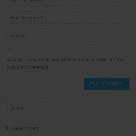
Save my name, email, and website in this browser for the
next time I comment.
Recent Posts