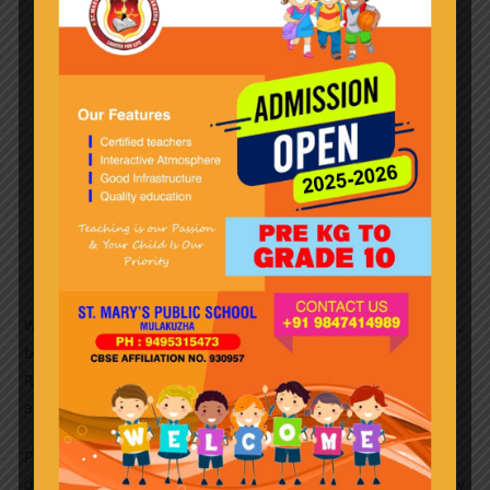
BONUSU
OBROTU
WAŻNOŚCI
Bez
50 PLN
35x
30 dni
depozytu
Powitalny
100% do
40x
60 dni
depozyt
1000 PLN
Bonus
50 PLN
30x
30 dni
lojalnościowy
Warto zwrócić uwagę na różnice w warunkach bonusowych,
bo mogą one znacząco wpłynąć na Wasze doświadczenia w
Rizzio Casino. Jak widać, oferta bez depozytu jest korzystna,
ale wymaga przemyślanej strategii.
Podsumowując, Rizzio Casino może być interesującą opcją
dla graczy o różnych preferencjach. Niezależnie od tego, czy