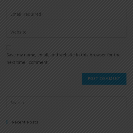
Save my name, email, and website in this browser for the
next time I comment.
Recent Posts