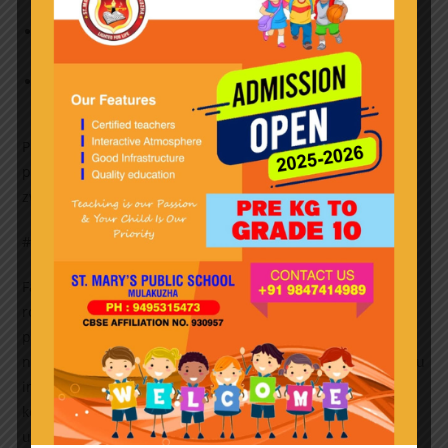
takie jak blackjack, ruletka i poker.
Jakość transmisji:
Wysoka jakość obrazu i dźwięku, co
pozwala na komfortowe granie.
Interakcja:
Możliwość komunikacji z krupierem i innymi
graczami podczas gry.
Podczas moich testów, jakość transmisji była na wysokim
poziomie. Czas reakcji na dotyk był minimalny, co znacznie
zwiększało komfort gry.
## Podsumowanie
Fastpay Casino to solidny wybór dla osób szukających
różnorodnych gier hazardowych. Od automatów do gier,
przez gry stołowe, aż po kasyno na żywo — oferta jest
naprawdę szeroka. Dzięki wysokiemu RTP oraz intuicyjnemu
interfejsowi, gracze mogą cieszyć się grą zarówno na
komputerze, jak i urządzeniach mobilnych. Warto zwrócić
uwagę na regulacje prawne dotyczące gier hazardowych w