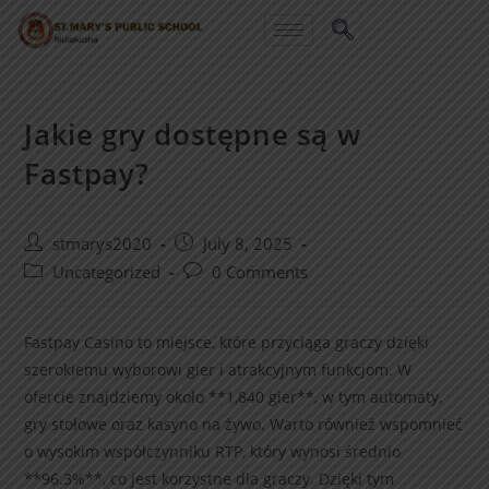
Jakie gry dostępne są w
Fastpay
?
stmarys2020
July 8, 2025
Uncategorized
0 Comments
Fastpay Casino to miejsce, które przyciąga graczy dzięki
szerokiemu wyborowi gier i atrakcyjnym funkcjom. W
ofercie znajdziemy około **1,840 gier**, w tym automaty,
gry stołowe oraz kasyno na żywo. Warto również wspomnieć
o wysokim współczynniku RTP, który wynosi średnio
**96.3%**, co jest korzystne dla graczy. Dzięki tym