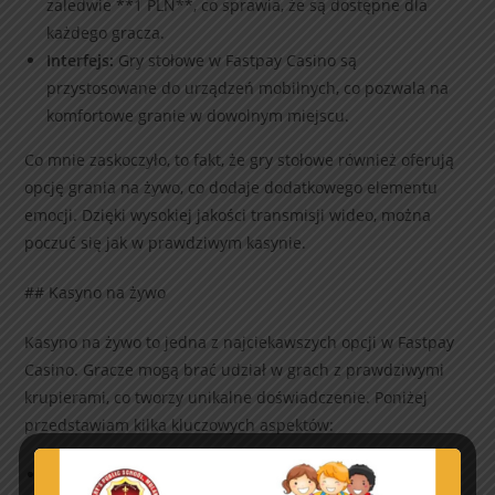
zaledwie **1 PLN**, co sprawia, że są dostępne dla
każdego gracza.
Interfejs:
Gry stołowe w Fastpay Casino są
przystosowane do urządzeń mobilnych, co pozwala na
komfortowe granie w dowolnym miejscu.
Co mnie zaskoczyło, to fakt, że gry stołowe również oferują
opcję grania na żywo, co dodaje dodatkowego elementu
emocji. Dzięki wysokiej jakości transmisji wideo, można
poczuć się jak w prawdziwym kasynie.
## Kasyno na żywo
Kasyno na żywo to jedna z najciekawszych opcji w Fastpay
Casino. Gracze mogą brać udział w grach z prawdziwymi
krupierami, co tworzy unikalne doświadczenie. Poniżej
przedstawiam kilka kluczowych aspektów:
Dostępność gier:
W ofercie znajdują się popularne gry