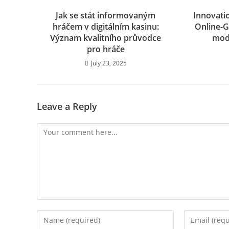
Jak se stát informovaným
Innovati
hráčem v digitálním kasinu:
Online-Gl
Význam kvalitního průvodce
mod
pro hráče
July 23, 2025
Leave a Reply