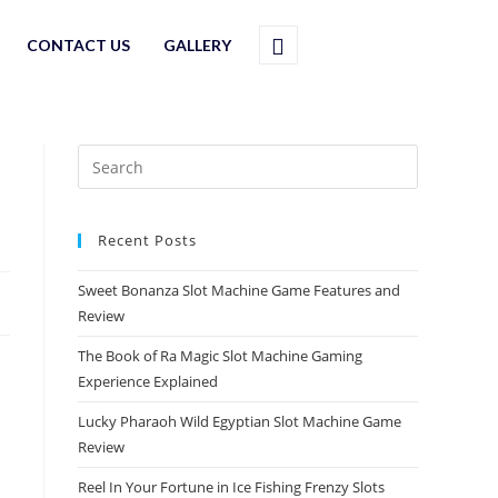
CONTACT US
GALLERY
Recent Posts
Sweet Bonanza Slot Machine Game Features and
Review
The Book of Ra Magic Slot Machine Gaming
Experience Explained
Lucky Pharaoh Wild Egyptian Slot Machine Game
Review
Reel In Your Fortune in Ice Fishing Frenzy Slots