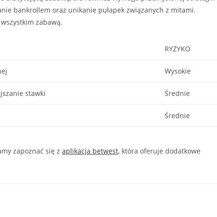
anie bankrollem oraz unikanie pułapek związanych z mitami.
e wszystkim zabawą.
RYZYKO
nej
Wysokie
jszanie stawki
Średnie
Średnie
camy zapoznać się z
aplikacja betwest
, która oferuje dodatkowe