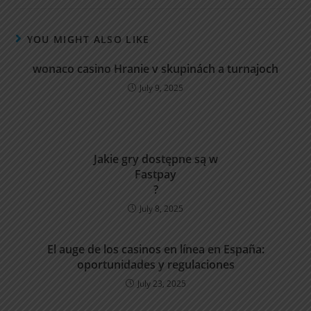
YOU MIGHT ALSO LIKE
wonaco casino Hranie v skupinách a turnajoch
July 9, 2025
Jakie gry dostępne są w
Fastpay
?
July 8, 2025
El auge de los casinos en línea en España:
oportunidades y regulaciones
July 23, 2025