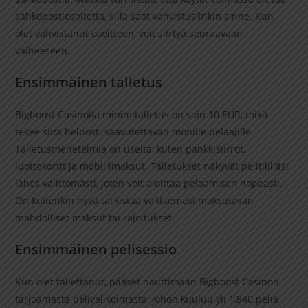
sähköpostiosoitetta, sillä saat vahvistuslinkin sinne. Kun
olet vahvistanut osoitteen, voit siirtyä seuraavaan
vaiheeseen.
Ensimmäinen talletus
Bigboost Casinolla minimitalletus on vain 10 EUR, mikä
tekee siitä helposti saavutettavan monille pelaajille.
Talletusmenetelmiä on useita, kuten pankkisiirrot,
luottokortit ja mobiilimaksut. Talletukset näkyvät pelitililläsi
lähes välittömästi, joten voit aloittaa pelaamisen nopeasti.
On kuitenkin hyvä tarkistaa valitsemasi maksutavan
mahdolliset maksut tai rajoitukset.
Ensimmäinen pelisessio
Kun olet tallettanut, pääset nauttimaan Bigboost Casinon
tarjoamasta pelivalikoimasta, johon kuuluu yli 1,840 peliä —