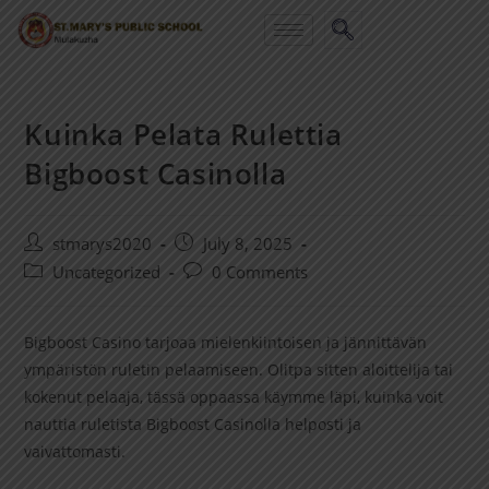
Kuinka Pelata Rulettia
Bigboost Casinolla
stmarys2020
July 8, 2025
Uncategorized
0 Comments
Bigboost Casino tarjoaa mielenkiintoisen ja jännittävän
ympäristön ruletin pelaamiseen. Olitpa sitten aloittelija tai
kokenut pelaaja, tässä oppaassa käymme läpi, kuinka voit
nauttia ruletista Bigboost Casinolla helposti ja
vaivattomasti.