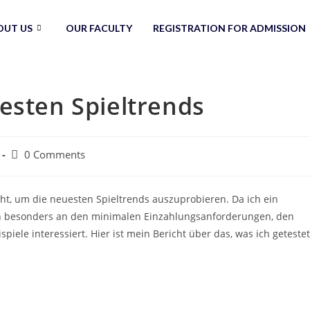
OUT US
OUR FACULTY
REGISTRATION FOR ADMISSION
esten Spieltrends
0 Comments
ht, um die neuesten Spieltrends auszuprobieren. Da ich ein
h besonders an den minimalen Einzahlungsanforderungen, den
piele interessiert. Hier ist mein Bericht über das, was ich getestet