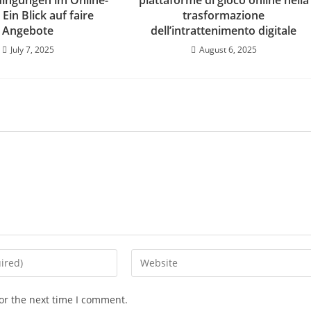
 Ein Blick auf faire
trasformazione
Angebote
dell’intrattenimento digitale
July 7, 2025
August 6, 2025
or the next time I comment.