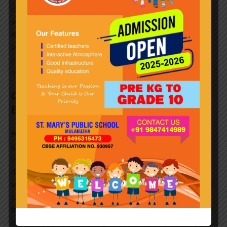
intelligentie en blockchain, de transparantie verder zullen
versterken. Het is daarom van groot belang dat spelers
kunnen vertrouwen op erkende, betrouwbare bronnen –
zoals de uitgebreide informatie op national-nl.nl – om de
juiste keuze te maken en verantwoord te gokken bij
national casino.
Conclusie: Informed Gokken in een
Evolved Marktplaats
Het landschap van online gokken in Nederland herbergt
grote kansen en uitdagingen. De rol van betrouwbare
informatiekanalen is hierbij onmisbaar, zeker voor
diegenen die de juiste, wettelijke en veilige opties willen
vinden. Het gewaarworden dat men kan gokken bij national
casino met vertrouwen, wordt mogelijk gemaakt door
transparante bronnen, regelgeving en technologische
innovatie. Door bewust en geïnformeerd te spelen, draagt