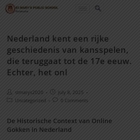
Nederland kent een rijke
geschiedenis van kansspelen,
die teruggaat tot de 17e eeuw.
Echter, het onl
stmarys2020
July 8, 2025
Uncategorized
0 Comments
De Historische Context van Online
Gokken in Nederland