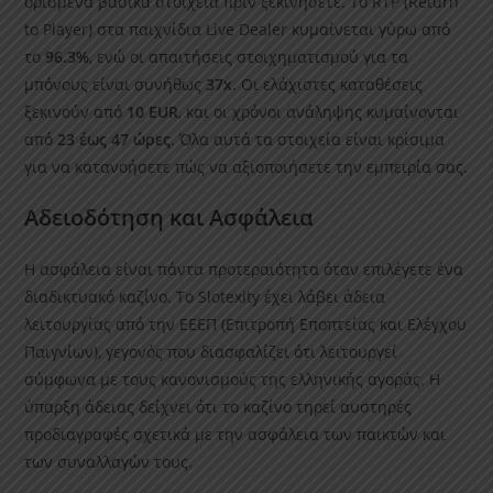
ορισμένα βασικά στοιχεία πριν ξεκινήσετε. Το RTP (Return
to Player) στα παιχνίδια Live Dealer κυμαίνεται γύρω από
το
96.3%
, ενώ οι απαιτήσεις στοιχηματισμού για τα
μπόνους είναι συνήθως
37x
. Οι ελάχιστες καταθέσεις
ξεκινούν από
10 EUR
, και οι χρόνοι ανάληψης κυμαίνονται
από
23 έως 47 ώρες
. Όλα αυτά τα στοιχεία είναι κρίσιμα
για να κατανοήσετε πώς να αξιοποιήσετε την εμπειρία σας.
Αδειοδότηση και Ασφάλεια
Η ασφάλεια είναι πάντα προτεραιότητα όταν επιλέγετε ένα
διαδικτυακό καζίνο. Το Slotexity έχει λάβει άδεια
λειτουργίας από την ΕΕΕΠ (Επιτροπή Εποπτείας και Ελέγχου
Παιγνίων), γεγονός που διασφαλίζει ότι λειτουργεί
σύμφωνα με τους κανονισμούς της ελληνικής αγοράς. Η
ύπαρξη άδειας δείχνει ότι το καζίνο τηρεί αυστηρές
προδιαγραφές σχετικά με την ασφάλεια των παικτών και
των συναλλαγών τους.