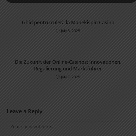
Ghid pentru ruletă la Manekispin Casino
July 8, 2025
Die Zukunft der Online-Casinos: Innovationen,
Regulierung und Marktführer
July 7, 2025
Leave a Reply