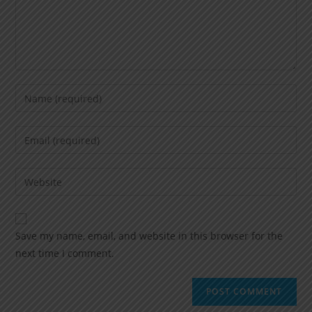
Save my name, email, and website in this browser for the
next time I comment.