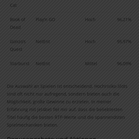
Cat
Book of
Play’n GO
Hoch
96,21%
Dead
Gonzo’s
NetEnt
Hoch
95,97%
Quest
Starburst
NetEnt
Mittel
96,09%
Die Auswahl an Spielen ist entscheidend. Hochrisiko-Slots
sind oft nicht nur aufregend, sondern bieten auch die
Möglichkeit, große Gewinne zu erzielen. In meiner
Erfahrung mit jet4bet fiel mir auf, dass die beliebtesten
Titel häufig die besten RTP-Werte und die spannendsten
Spielmechaniken bieten.