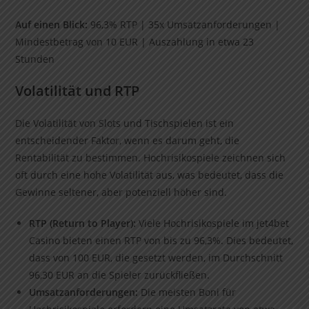
Auf einen Blick:
96,3% RTP | 35x Umsatzanforderungen |
Mindestbetrag von 10 EUR | Auszahlung in etwa 23
Stunden
Volatilität und RTP
Die Volatilität von Slots und Tischspielen ist ein
entscheidender Faktor, wenn es darum geht, die
Rentabilität zu bestimmen. Hochrisikospiele zeichnen sich
oft durch eine hohe Volatilität aus, was bedeutet, dass die
Gewinne seltener, aber potenziell höher sind.
RTP (Return to Player):
Viele Hochrisikospiele im jet4bet
Casino bieten einen RTP von bis zu 96,3%. Dies bedeutet,
dass von 100 EUR, die gesetzt werden, im Durchschnitt
96,30 EUR an die Spieler zurückfließen.
Umsatzanforderungen:
Die meisten Boni für