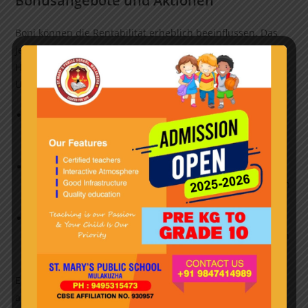
Bonusangebote und Aktionen
Boni können die Rentabilität erheblich beeinflussen. Das
jet4bet Casino bietet verschiedene Aktionen für
Hochrisikospieler an. Diese Boni sind häufig an bestimmte
Umsatzanforderungen gebunden, die es zu beachten gilt.
Willkommensbonus:
Neue Spieler können einen
attraktiven Willkommensbonus erhalten, der oft 100%
auf die erste Einzahlung bis zu 200 EUR beträgt.
Wettanforderungen:
Die meisten Boni haben eine
Umsatzanforderung von 35x, was bedeutet, dass Sie den
Bonusbetrag 35-mal setzen müssen.
Maximale Einsätze:
Bei der Nutzung von
Bonusguthaben sind oft Höchstgrenzen für Einsätze von
5 EUR pro Runde festgelegt.
Ein Bonus kann Ihre Gewinnchancen erheblich erhöhen,
aber stellen Sie sicher, dass Sie die Bedingungen