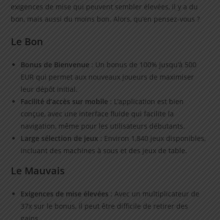
exigences de mise qui peuvent sembler élevées, il y a du
bon, mais aussi du moins bon. Alors, qu’en pensez-vous ?
Le Bon
Bonus de Bienvenue
: Un bonus de 100% jusqu’à 500
EUR qui permet aux nouveaux joueurs de maximiser
leur dépôt initial.
Facilité d’accès sur mobile
: L’application est bien
conçue, avec une interface fluide qui facilite la
navigation, même pour les utilisateurs débutants.
Large sélection de jeux
: Environ 1,840 jeux disponibles,
incluant des machines à sous et des jeux de table.
Le Mauvais
Exigences de mise élevées
: Avec un multiplicateur de
37x sur le bonus, il peut être difficile de retirer des
gains.