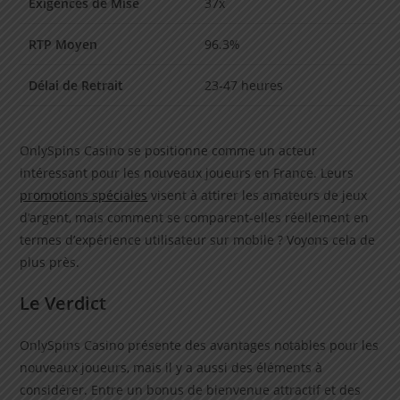
Exigences de Mise
37x
RTP Moyen
96.3%
Délai de Retrait
23-47 heures
OnlySpins Casino se positionne comme un acteur
intéressant pour les nouveaux joueurs en France. Leurs
promotions spéciales
visent à attirer les amateurs de jeux
d’argent, mais comment se comparent-elles réellement en
termes d’expérience utilisateur sur mobile ? Voyons cela de
plus près.
Le Verdict
OnlySpins Casino présente des avantages notables pour les
nouveaux joueurs, mais il y a aussi des éléments à
considérer. Entre un bonus de bienvenue attractif et des