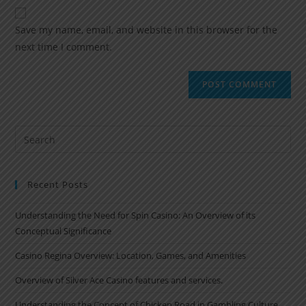
Save my name, email, and website in this browser for the
next time I comment.
Recent Posts
Understanding the Need for Spin Casino: An Overview of its
Conceptual Significance
Casino Regina Overview: Location, Games, and Amenities
Overview of Silver Ace Casino features and services.
Understanding the Concept of Chicken Road in Gambling Culture