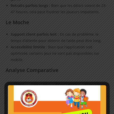
Retraits parfois longs
: Bien que les délais soient de 23-
47 heures, cela peut frustrer les joueurs impatients.
Le Moche
Support client parfois lent
: En cas de problème, le
temps d’attente pour obtenir de l’aide peut être long.
Accessibilité limitée
: Bien que l’application soit
optimisée, certains jeux ne sont pas disponibles sur
mobile.
Analyse Comparative
CRITÈRES
ONLYSPINS
CONCURRENT
CONCURRENT
CASINO
A
B
Bonus de
100%
150% jusqu’à
75% jusqu’à
Bienvenue
jusqu’à 500
300 EUR
600 EUR