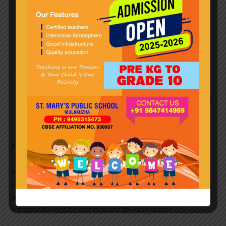
EUR
Exigences
37x
30x
25x
de Mise
RTP
96.3%
95.5%
96.0%
Moyen
Délai de
23-47
24-36 heures
20-30 heures
Retrait
heures
En résumé, OnlySpins Casino propose une offre
intéressante pour les nouveaux joueurs, mais l’expérience
mobile pourrait être améliorée. Les exigences de mise et
les délais de retrait sont des aspects à surveiller de près. Si
vous êtes un joueur mobile, assurez-vous de bien
comprendre ces éléments avant de vous lancer.