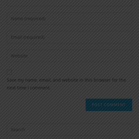
Save my name, email, and website in this browser for the
next time I comment.