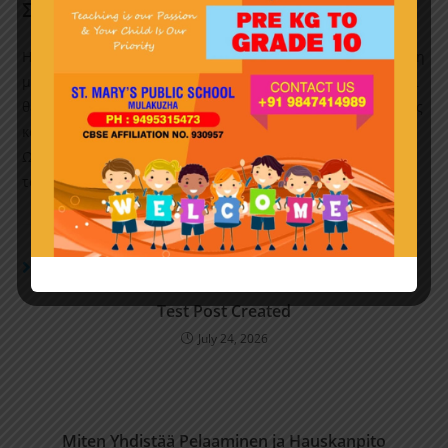
Συμπέρασμα
Η εμπειρία στο Spinorhino Casino είναι διττή. Από τη μία, η
μεγάλη ποικιλία παιχνιδιών και το ικανοποιητικό RTP είναι
θετικά σημεία. Από την άλλη, οι αναλήψεις και οι ελάχιστες
καταθέσεις μπορεί να αποτρέψουν κάποιους παίκτες.
Ωστόσο, για όσους επιθυμούν να δοκιμάσουν την τύχη
τους σε ένα νέο καζίνο, αξίζει να ρίξουν μια ματιά.
YOU MIGHT ALSO LIKE
Test Post Created
July 24, 2026
Miten Yhdistää Pelaaminen ja Hauskanpito