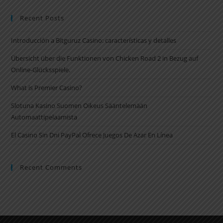
Recent Posts
Introducción a Bitguruz Casino: características y detalles
Übersicht über die Funktionen von Chicken Road 2 in Bezug auf
Online-Glücksspiele.
What is Premier Casino?
Slotuna Kasino Suomen Oikeus Sääntelemään
Automaattipelaamista
El Casino Sin Dni PayPal Ofrece Juegos De Azar En Línea
Recent Comments