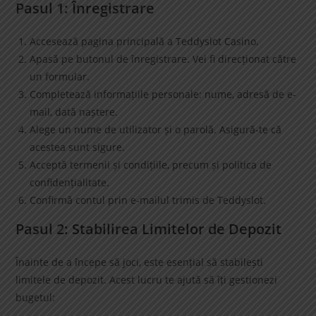
Pasul 1: Înregistrare
Accesează pagina principală a Teddyslot Casino.
Apasă pe butonul de înregistrare. Vei fi direcționat către
un formular.
Completează informațiile personale: nume, adresă de e-
mail, dată naștere.
Alege un nume de utilizator și o parolă. Asigură-te că
acestea sunt sigure.
Acceptă termenii și condițiile, precum și politica de
confidențialitate.
Confirmă contul prin e-mailul trimis de Teddyslot.
Pasul 2: Stabilirea Limitelor de Depozit
Înainte de a începe să joci, este esențial să stabilești
limitele de depozit. Acest lucru te ajută să îți gestionezi
bugetul: