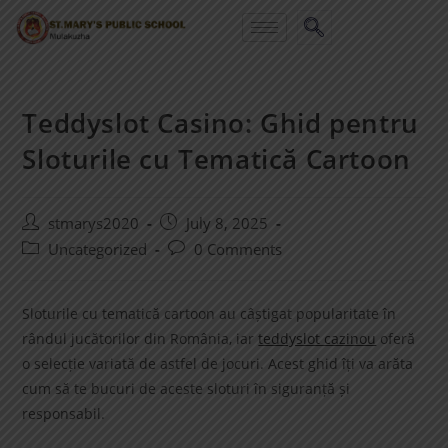
Teddyslot Casino: Ghid pentru
Sloturile cu Tematică Cartoon
stmarys2020
July 8, 2025
Uncategorized
0 Comments
Sloturile cu tematică cartoon au câștigat popularitate în
rândul jucătorilor din România, iar
teddyslot cazinou
oferă
o selecție variată de astfel de jocuri. Acest ghid îți va arăta
cum să te bucuri de aceste sloturi în siguranță și
responsabil.