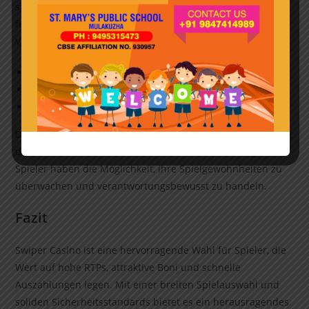
spricht. Spieler können sicher sein, dass ihre Daten und
finanziellen Transaktionen durch modernste
Verschlüsselungstechnologien geschützt sind.
Reguliert durch die ESBK
Sichere Zahlungsoptionen
Verantwortungsvolles Spielen
Die Einhaltung der gesetzlichen Bestimmungen sorgt dafür,
dass das Casino sowohl fair als auch transparent agiert.
Spieler haben die Möglichkeit, ihre Spielgewohnheiten zu
überwachen und verantwortungsbewusst zu handeln.
Fazit
Swiper Casino ist eine hervorragende Wahl für Spieler, die
Wert auf hohe RTPs, attraktive Boni und schnelle
Auszahlungen legen. Mit einer breiten Spielauswahl und
soliden Sicherheitsstandards bietet es ein herausragendes