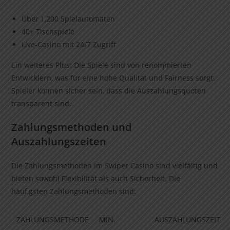
Über 1,200 Spielautomaten
40+ Tischspiele
Live-Casino mit 24/7 Zugriff
Ein weiteres Plus: Die Spiele sind von renommierten
Entwicklern, was für eine hohe Qualität und Fairness sorgt.
Spieler können sicher sein, dass die Auszahlungsquoten
transparent sind.
Zahlungsmethoden und
Auszahlungszeiten
Die Zahlungsmethoden im Swiper Casino sind vielfältig und
bieten sowohl Flexibilität als auch Sicherheit. Die
häufigsten Zahlungsmethoden sind:
ZAHLUNGSMETHODE
MIN.
AUSZAHLUNGSZEIT