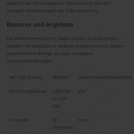
bietet es ein hervorragendes Spielerlebnis, das den
strengen Anforderungen der ESBK entspricht.
Bonusse und Angebote
Die Willkommensboni im Swiper Casino sind besonders
attraktiv. Im Vergleich zu anderen Anbietern bietet Swiper
sowohl höhere Beträge als auch niedrigere
Umsatzanforderungen.
ART DES BONUS
BETRAG
UMSATZANFORDERUNGEN
Einzahlungsbonus
100% bis
35x
zu CHF
500
Freispiele
50
Keine
Freispiele