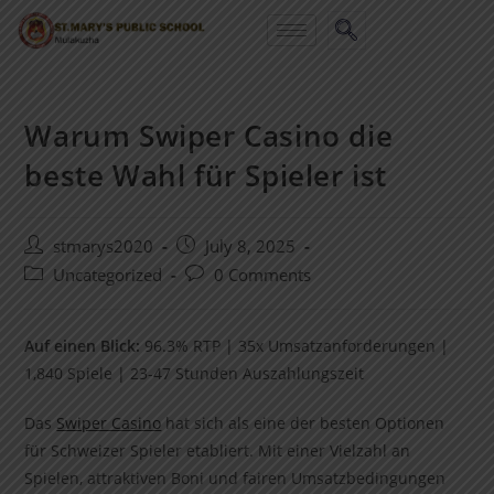
Warum Swiper Casino die
beste Wahl für Spieler ist
stmarys2020
July 8, 2025
Uncategorized
0 Comments
Auf einen Blick:
96.3% RTP | 35x Umsatzanforderungen |
1,840 Spiele | 23-47 Stunden Auszahlungszeit
Das
Swiper Casino
hat sich als eine der besten Optionen
für Schweizer Spieler etabliert. Mit einer Vielzahl an
Spielen, attraktiven Boni und fairen Umsatzbedingungen