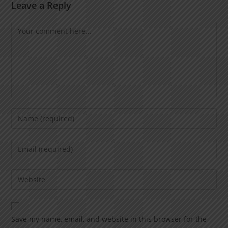
Leave a Reply
Save my name, email, and website in this browser for the