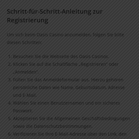
Schritt-für-Schritt-Anleitung zur
Registrierung
Um sich beim Oasis Casino anzumelden, folgen Sie bitte
diesen Schritten:
Besuchen Sie die Webseite des Oasis Casinos.
Klicken Sie auf die Schaltfläche „Registrieren“ oder
„Anmelden“.
Füllen Sie das Anmeldeformular aus. Hierzu gehören
persönliche Daten wie Name, Geburtsdatum, Adresse
und E-Mail.
Wählen Sie einen Benutzernamen und ein sicheres
Passwort.
Akzeptieren Sie die Allgemeinen Geschäftsbedingungen
sowie die Datenschutzbestimmungen.
Verifizieren Sie Ihre E-Mail-Adresse über den Link, den