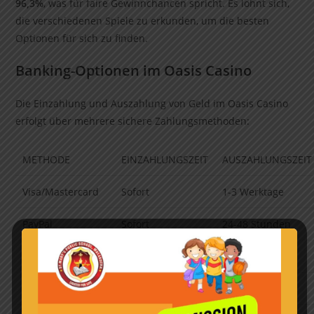
96,3%
, was für faire Gewinnchancen spricht. Es lohnt sich,
die verschiedenen Spiele zu erkunden, um die besten
Optionen für sich zu finden.
Banking-Optionen im Oasis Casino
Die Einzahlung und Auszahlung von Geld im Oasis Casino
erfolgt über mehrere sichere Zahlungsmethoden:
METHODE
EINZAHLUNGSZEIT
AUSZAHLUNGSZEIT
Visa/Mastercard
Sofort
1-3 Werktage
PayPal
Sofort
24-48 Stunden
Skrill
Sofort
24 Stunden
Banküberweisung
1-2 Werktage
3-5 Werktage