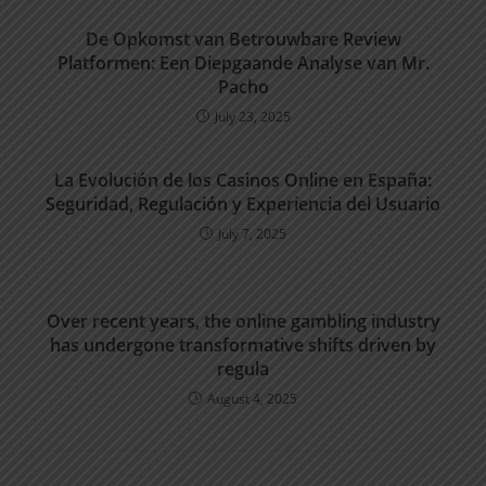
De Opkomst van Betrouwbare Review
Platformen: Een Diepgaande Analyse van Mr.
Pacho
July 23, 2025
La Evolución de los Casinos Online en España:
Seguridad, Regulación y Experiencia del Usuario
July 7, 2025
Over recent years, the online gambling industry
has undergone transformative shifts driven by
regula
August 4, 2025