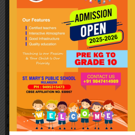
Akzeptanz
KI-basierte
Betrugserkennung,
Datenschutz,
Spielüberwachung
Spielerschutz
Akzeptanz
Mobile First & 5G-
Zugänglichkeit,
Sicherheitsprotok
Konnektivität
Benutzererfahrung
Angesichts dieser Entwicklungen bleibt die Wahl der
richtigen Plattform entscheidend. Anbieter wie eye of horus
casino demonstrieren, dass eine konsequente Einhaltung
regulatorischer Vorgaben, technologische Innovationen und
eine klare Nutzerorientierung das Vertrauen im digitalen
Glücksspiel erhöhen können.
Fazit: Verantwortungsvoller Wandel für
eine nachhaltige Branche