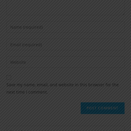
Save my name, email, and website in this browser for the
next time I comment.