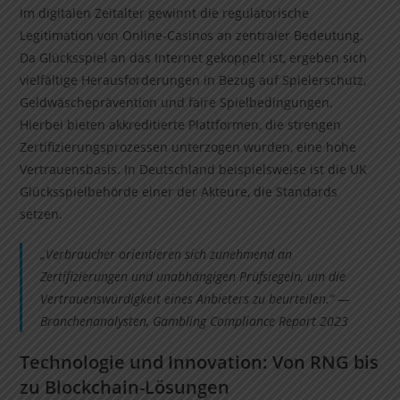
Im digitalen Zeitalter gewinnt die regulatorische
Legitimation von Online-Casinos an zentraler Bedeutung.
Da Glücksspiel an das Internet gekoppelt ist, ergeben sich
vielfältige Herausforderungen in Bezug auf Spielerschutz,
Geldwäscheprävention und faire Spielbedingungen.
Hierbei bieten akkreditierte Plattformen, die strengen
Zertifizierungsprozessen unterzogen wurden, eine hohe
Vertrauensbasis. In Deutschland beispielsweise ist die UK
Glücksspielbehörde einer der Akteure, die Standards
setzen.
„Verbraucher orientieren sich zunehmend an
Zertifizierungen und unabhängigen Prüfsiegeln, um die
Vertrauenswürdigkeit eines Anbieters zu beurteilen.“ —
Branchenanalysten,
Gambling Compliance Report 2023
Technologie und Innovation: Von RNG bis
zu Blockchain-Lösungen