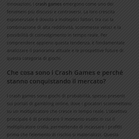
innovazioni, i
crash games
emergono come uno dei
fenomeni più discussi e controversi. La loro crescita
esponenziale è dovuta a molteplici fattori, tra cui la
combinazione di alta redditività, scommesse veloci e la
possibilità di coinvolgimento in tempo reale. Per
comprendere appieno questa tendenza, è fondamentale
analizzare il panorama attuale e le prospettive future di
questa categoria di giochi.
Che cosa sono i Crash Games e perché
stanno conquistando il mercato?
I crash games sono giochi di probabilità, spesso presenti
sui portali di gambling online, dove i giocatori scommettono
su un moltiplicatore che cresce in tempo reale. L’obiettivo
principale è di predecere il momento esatto in cui il
moltiplicatore crolla, permettendo di incassare i profitti
prima che l’elemento di rischio si materializzi. Questa