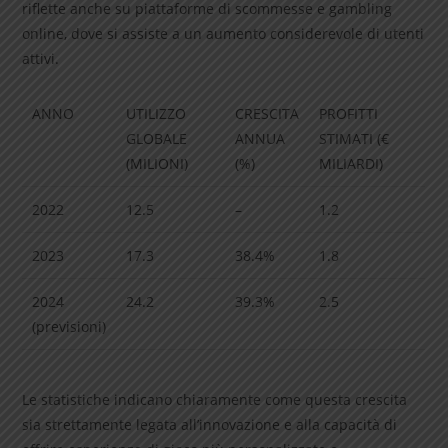
riflette anche su piattaforme di scommesse e gambling
online, dove si assiste a un aumento considerevole di utenti
attivi.
ANNO
UTILIZZO
CRESCITA
PROFITTI
GLOBALE
ANNUA
STIMATI (€
(MILIONI)
(%)
MILIARDI)
2022
12.5
–
1.2
2023
17.3
38.4%
1.8
2024
24.2
39.3%
2.5
(previsioni)
Le statistiche indicano chiaramente come questa crescita
sia strettamente legata all’innovazione e alla capacità di