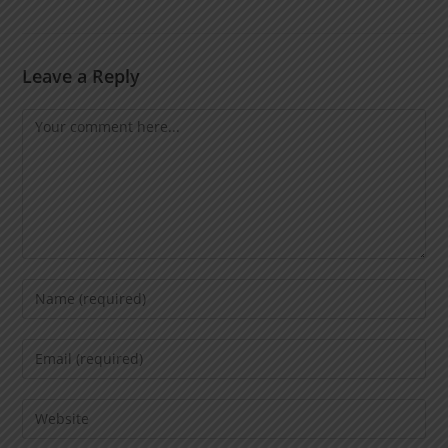
Leave a Reply